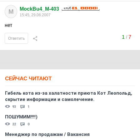
MockBu4_M-403
M
15:45, 29.06.2007
нет
1
/
7
Ответить
СЕЙЧАС ЧИТАЮТ
Гибель кота из-за халатности приюта Кот Леопольд,
скрытиe информации и самолечение.
93
1
ПОШУМИМ!!!!)
22
0
Менеджер по продажам / Вакансия