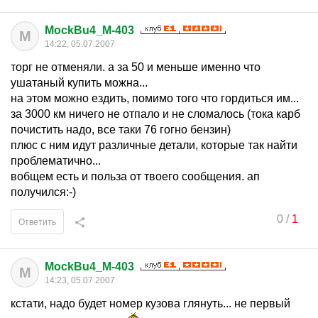
MockBu4_M-403
M
14:22, 05.07.2007
торг не отменяли. а за 50 и меньше именно что
ушатаный купить можна...
на этом можно ездить, помимо того что гордиться им...
за 3000 км ничего не отпало и не сломалось (тока карб
почистить надо, все таки 76 гогно бензин)
плюс с ним идут различные детали, которые так найти
проблематично...
вобщем есть и польза от твоего сообщения. ап
получился:-)
0
/
1
Ответить
MockBu4_M-403
M
14:23, 05.07.2007
кстати, надо будет номер кузова глянуть... не первый