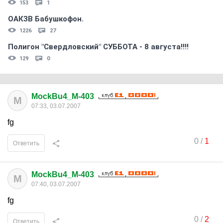
153
1
ОАКЗВ Бабушкофон.
1226
27
Полигон "Свердловский" СУББОТА - 8 августа!!!!
129
0
MockBu4_M-403
M
07:33, 03.07.2007
fg
0
/
1
Ответить
MockBu4_M-403
M
07:40, 03.07.2007
fg
0
/
2
Ответить