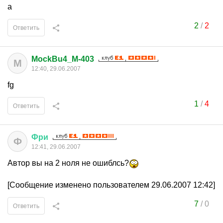
а
2
/
2
Ответить
MockBu4_M-403
M
12:40, 29.06.2007
fg
1
/
4
Ответить
Фри
Ф
12:41, 29.06.2007
Автор вы на 2 ноля не ошиблсь?
[Сообщение изменено пользователем 29.06.2007 12:42]
7
/
0
Ответить