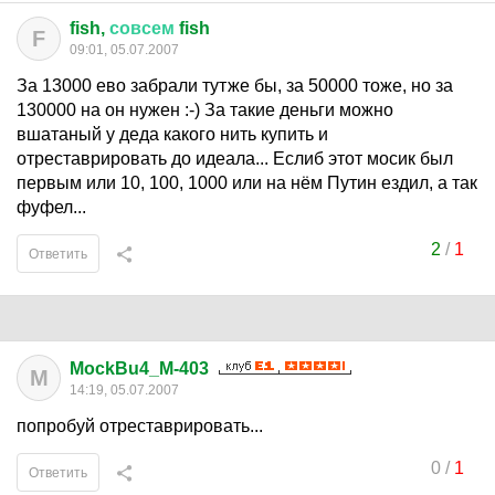
fish,
совсем
fish
F
09:01, 05.07.2007
За 13000 ево забрали тутже бы, за 50000 тоже, но за
130000 на он нужен :-) За такие деньги можно
вшатаный у деда какого нить купить и
отреставрировать до идеала... Еслиб этот мосик был
первым или 10, 100, 1000 или на нём Путин ездил, а так
фуфел...
2
/
1
Ответить
MockBu4_M-403
M
14:19, 05.07.2007
попробуй отреставрировать...
0
/
1
Ответить