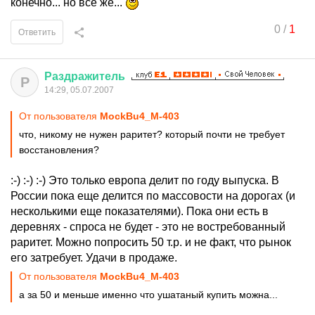
конечно... но все же...
0
/
1
Ответить
Раздражитель
Р
14:29, 05.07.2007
От пользователя
MockBu4_M-403
что, никому не нужен раритет? который почти не требует
восстановления?
:-) :-) :-) Это только европа делит по году выпуска. В
России пока еще делится по массовости на дорогах (и
несколькими еще показателями). Пока они есть в
деревнях - спроса не будет - это не востребованный
раритет. Можно попросить 50 т.р. и не факт, что рынок
его затребует. Удачи в продаже.
От пользователя
MockBu4_M-403
а за 50 и меньше именно что ушатаный купить можна...