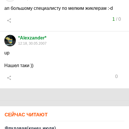
ап большому специалисту по мелким жиклерам :-d
1
/
0
*Alexzander*
12:18, 30.05.2007
up
Нашел таки ))
0
СЕЙЧАС ЧИТАЮТ
Флудовая(конец июля)