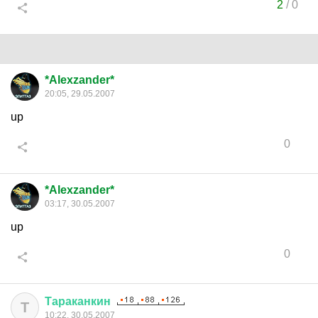
2
/
0
*Alexzander*
20:05, 29.05.2007
up
0
*Alexzander*
03:17, 30.05.2007
up
0
Тараканкин
Т
10:22, 30.05.2007