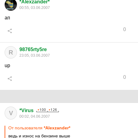
*Alexzander*
00:55, 03.06.2007
ап
0
98765rty5re
R
23:05, 03.06.2007
up
0
*Virus
V
00:02, 04.06.2007
От пользователя
*Alexzander*
ведь и износ на бензине выше