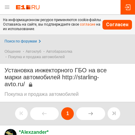
На информационном ресурсе применяются cookie-файлы.
Согласен
Оставаясь на сайте, вы подтверждаете свое
согласие
на
их использование.
Поиск по форумам
Общение
Автоклуб
Автобарахолка
Покупка и продажа автомобилей
Установка инжекторного ГБО на все
марки автомобилей http://starling-
avto.ru/
Покупка и продажа автомобилей
1
*Alexzander*