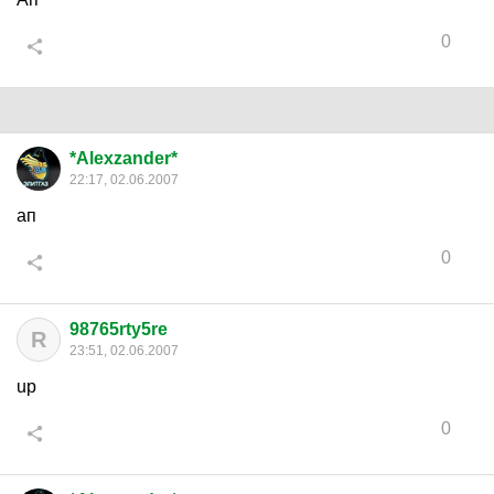
0
*Alexzander*
22:17, 02.06.2007
ап
0
98765rty5re
R
23:51, 02.06.2007
up
0