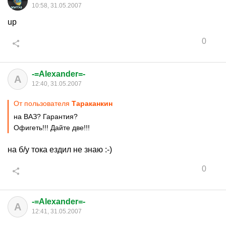
10:58, 31.05.2007
up
0
-=Alexander=-
A
12:40, 31.05.2007
От пользователя
Тараканкин
на ВАЗ? Гарантия?
Офигеть!!! Дайте две!!!
на б/у тока ездил не знаю :-)
0
-=Alexander=-
A
12:41, 31.05.2007