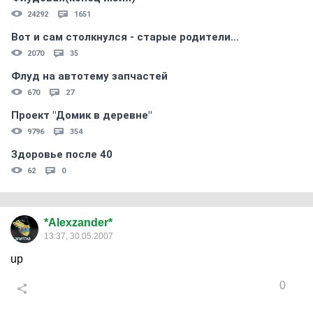
24292
1651
Вот и сам столкнулся - старые родители...
2070
35
Флуд на автотему запчастей
670
27
Проект "Домик в деревне"
9796
354
Здоровье после 40
62
0
*Alexzander*
13:37, 30.05.2007
up
0