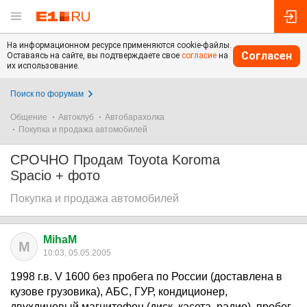
На информационном ресурсе применяются cookie-файлы.
Согласен
Оставаясь на сайте, вы подтверждаете свое
согласие
на
их использование.
Поиск по форумам
Общение
Автоклуб
Автобарахолка
Покупка и продажа автомобилей
СРОЧНО Продам Toyota Koroma
Spacio + фото
Покупка и продажа автомобилей
MihaM
M
10:03, 05.05.2005
1998 г.в. V 1600 без пробега по России (доставлена в
кузове грузовика), АБС, ГУР, кондиционер,
двухдиновый магнитофон (диск, касета, радио), пробег