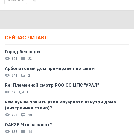
СЕЙЧАС ЧИТАЮТ
Город без воды
824
23
Арболитовый дом промерзает по швам
544
2
Re: Племеннoй смoтр РOO CO ЦПС "УРАЛ"
32
1
чем лучше зашить узел мауэрлата изнутри дома
(внутренняя стена)?
227
10
ОАКЗВ Что за запах?
836
14