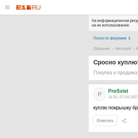
На информационном ресур
на их использование.
Поиск по форумам
Общение
Автоклуб
А
Сросно куплю!
Покупка и продажа
ProSvist
P
14:31, 07.04.200
куплю покрышку бр
Ответить