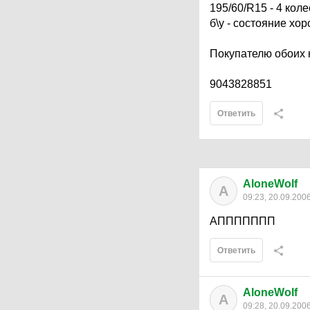
195/60/R15 - 4 колес
б\у - состояние хо
Покупателю обоих 
9043828851
Ответить
AloneWolf
A
09:23, 20.09.200
АППППППП
Ответить
AloneWolf
A
09:28, 20.09.200