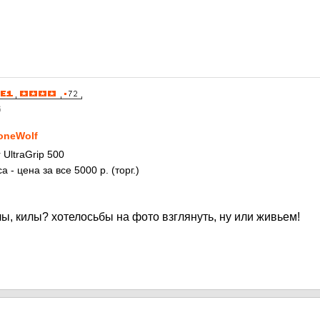
6
oneWolf
UltraGrip 500
а - цена за все 5000 р. (торг.)
лы, килы? хотелосьбы на фото взглянуть, ну или живьем!