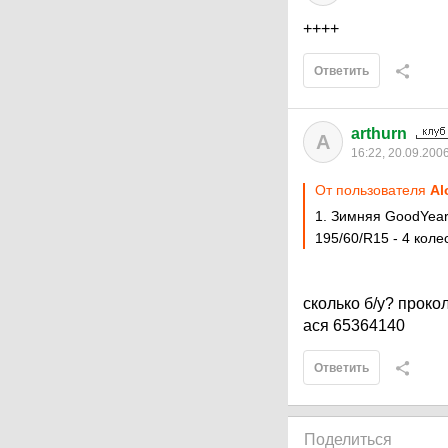
++++
Ответить
arthurn
A
16:22, 20.09.200
От пользователя
Al
1. Зимняя GoodYear 
195/60/R15 - 4 колес
сколько б/у? проко
ася 65364140
Ответить
Поделиться