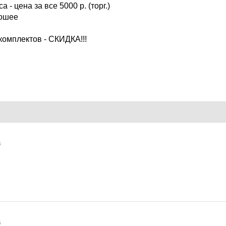
а - цена за все 5000 р. (торг.)
рошее
комплектов - СКИДКА!!!
6
6