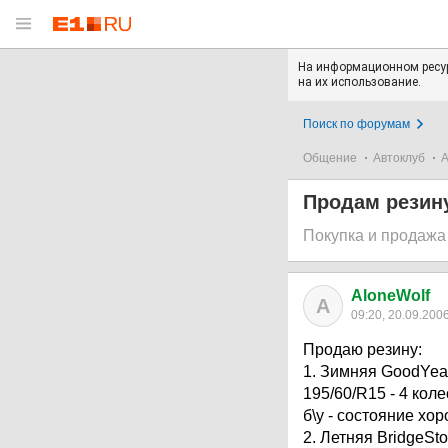
На информационном ресур
на их использование.
Поиск по форумам
Общение
Автоклуб
А
Продам резин
Покупка и продажа
AloneWolf
A
09:20, 20.09.200
Продаю резину:
1. Зимняя GoodYear
195/60/R15 - 4 колес
б\у - состояние хо
2. Летняя BridgeSt