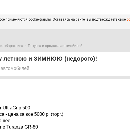
се применяются cookie-файлы. Оставаясь на сайте, вы подтверждаете свое
с
втобарахолка
Покупка и продажа автомобилей
у летнюю и ЗИМНЮЮ (недорого)!
 автомобилей
6
 UltraGrip 500
а - цена за все 5000 р. (торг.)
рошее
one Turanza GR-80