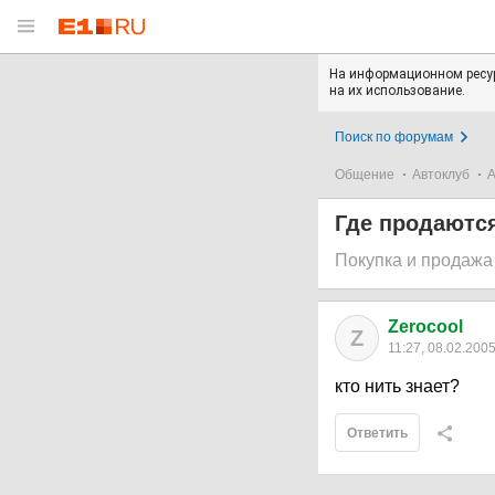
На информационном ресур
на их использование.
Поиск по форумам
Общение
Автоклуб
А
Где продаются
Покупка и продажа
Zerocool
Z
11:27, 08.02.200
кто нить знает?
Ответить