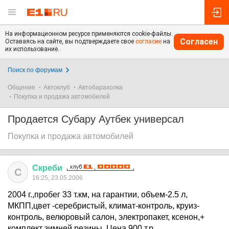
На информационном ресурсе применяются cookie-файлы.
Согласен
Оставаясь на сайте, вы подтверждаете свое
согласие
на
их использование.
Поиск по форумам
Общение
Автоклуб
Автобарахолка
Покупка и продажа автомобилей
Продается Субару Аутбек универсал
Покупка и продажа автомобилей
Скреби
С
16:25, 23.05.2006
2004 г.,пробег 33 т.км, на гарантии, объем-2.5 л,
МКПП,цвет -серебристый, климат-контроль, круиз-
контроль, велюровый салон, электропакет, ксенон,+
комплект зимней резины. Цена 900 т.р.