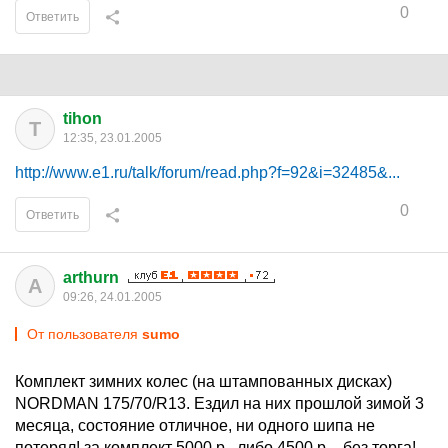
0
Ответить
tihon
T
12:35, 23.01.2005
http://www.e1.ru/talk/forum/read.php?f=92&i=32485&...
0
Ответить
arthurn
A
09:26, 24.01.2005
От пользователя
sumo
Комплект зимних колес (на штампованных дисках)
NORDMAN 175/70/R13. Ездил на них прошлой зимой 3
месяца, состояние отличное, ни одного шипа не
потерял! за комплект 5000 р., либо 4500 р. - без торга!