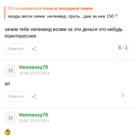
От пользователя
слон в посудной лавке
мазда вагон хммм ,нелеквид ,пруль , дам за нее 150 ?
зачем тебе нелеквид возми за эти деньги что нибудь
поинтереснее
6
/
1
Ответить
Hennessy70
H
10:43, 25.02.2014
ап
0
Ответить
Hennessy70
H
15:01, 25.02.2014