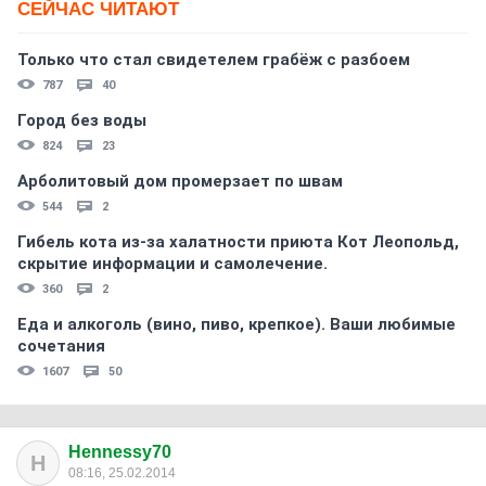
СЕЙЧАС ЧИТАЮТ
Только что стал свидетелем грабёж с разбоем
787
40
Город без воды
824
23
Арболитовый дом промерзает по швам
544
2
Гибель кота из-за халатности приюта Кот Леопольд,
скрытиe информации и самолечение.
360
2
Еда и алкоголь (вино, пиво, крепкое). Ваши любимые
сочетания
1607
50
Hennessy70
H
08:16, 25.02.2014