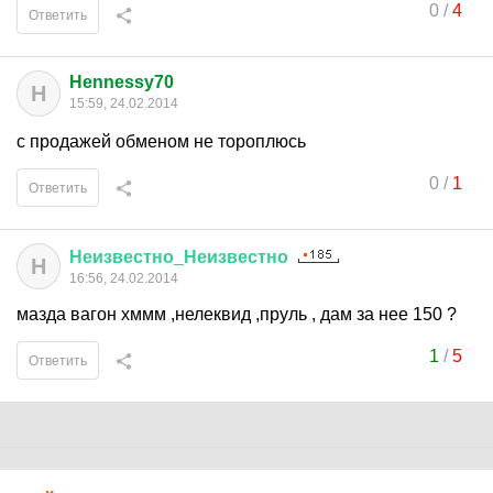
0
/
4
Ответить
Hennessy70
H
15:59, 24.02.2014
с продажей обменом не тороплюсь
0
/
1
Ответить
Неизвестно
_
Неизвестно
Н
16:56, 24.02.2014
мазда вагон хммм ,нелеквид ,пруль , дам за нее 150 ?
1
/
5
Ответить