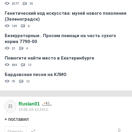
2577
35
Генетический код искусства: музей нового поколения
(Зеленоградск)
149
6
Безкураторные.. Просим помощи на часть сухого
корма 7790-00
22
4
Помогите найти место в Екатеринбурге
484
12
Бардовская песня на КЛИО
75
12
Ruslan01
R
15:06, 04.10.2013
+ поставил
0
Ответить