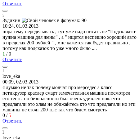
Ответить
з
Зудихин
10:24, 01.03.2013
пора тему переделывать , тут уже надо писать не "Подскажите
нужна машина для жены" , а " ищется неспешно хороший авто
в пределах 200 рублей " , мне кажется так будет правильно ,
потому как подсказок то уже много было ....
1
/
0
Ответить
l
love_eka
00:09, 02.03.2013
я думаю не так почему молчат про мерседес а класс
петикрузер краслер смарт замечательная машина посмотрел
его тесты по безопасности был очень удивлен пока что
предлагали это хлам не обижайтесь кто что предлагали но эти
машины не стоят 200 тыс так что будем смотреть
0
/
5
Ответить
l
love_eka