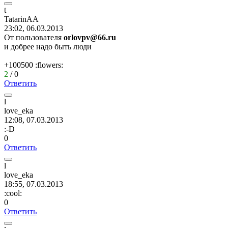
t
TatarinAA
23:02, 06.03.2013
От пользователя
orlovpv@66.ru
и добрее надо быть люди
+100500
:flowers:
2
/
0
Ответить
l
love_eka
12:08, 07.03.2013
:-D
0
Ответить
l
love_eka
18:55, 07.03.2013
:cool:
0
Ответить