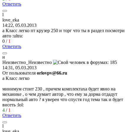
Ответить
l
love_eka
14:22, 05.03.2013
a Класс легко пт крузер 250 и торг что ты в раздел посмотри
авто
:ultra:
0
/
1
Ответить
н
Неизвестно
_
Неизвестно
14:31, 05.03.2013
От пользователя
orlovpv@66.ru
a Класс легко
минимум стоит 230 , причем комплектаха будет явно на
механике , о чем думает автор , что ему за дорма отдадут
нормальный авто ? я уверен что спустя год тема так и будет
висеть
:lol:
4
/
1
Ответить
l
love_eka