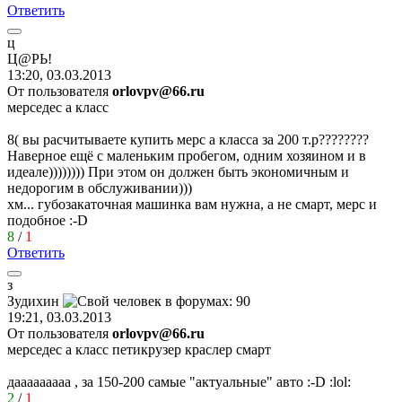
Ответить
ц
Ц
@
РЬ
!
13:20, 03.03.2013
От пользователя
orlovpv@66.ru
мерседес а класс
8(
вы расчитываете купить мерс а класса за 200 т.р????????
Наверное ещё с маленьким пробегом, одним хозяином и в
идеале)))))))) При этом он должен быть экономичным и
недорогим в обслуживании)))
хм... губозакаточная машинка вам нужна, а не смарт, мерс и
подобное
:-D
8
/
1
Ответить
з
Зудихин
19:21, 03.03.2013
От пользователя
orlovpv@66.ru
мерседес а класс петикрузер краслер смарт
дааааааааа , за 150-200 самые "актуальные" авто
:-D
:lol:
2
/
1