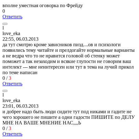
вполне уместная оговорка по Фрейду
0
Ответить
l
love_eka
22:55, 06.03.2013
да тут смотрю кроме зависников пизд....ов и психологи
появились тему читайте и прелдогайте нормальные варианты
а не ведра что то не нравится головой об стенку может
поможет а так незаходим и всякие глупости не говорим ваш
интелект --- мне неинтересен или тут в тема на лучий прикол
по теме написан
0
/
3
Ответить
l
love_eka
23:01, 06.03.2013
и добрее надо быть люди сидите тут под никами и гадите не
чего хорошего не пишите а одни гадости ПИШИТЕ по ДЕЛУ
МНЕ НА ВАШЕ МНЕНИЕ НАС,,,,Ь
0
/
3
Ответить