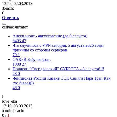
13:52, 02.03.2013
:beach:
0
Ответить
сейчас читают
Анеки июле - августовские (до 9 августа)
6403
47
Что случилось с VPN сегодня, 5 августа 2026 года:
причины со стороны серверов
70
1
ОАКЗВ Бабушкофон.
1088
27
Полигон "Свердловский" СУББОТА - 8 августа!!!!
48
0
Чемпионат России Казань ССК Свияга Пара Трап Как
это было))))
46
0
l
love_eka
13:10, 03.03.2013
:cool:
:beach:
0
/
1