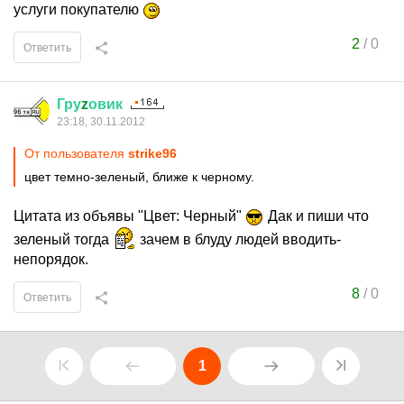
услуги покупателю
2
/
0
Ответить
Гру
z
овик
23:18, 30.11.2012
От пользователя
strike96
цвет темно-зеленый, ближе к черному.
Цитата из объявы "Цвет: Черный"
Дак и пиши что
зеленый тогда
зачем в блуду людей вводить-
непорядок.
8
/
0
Ответить
1