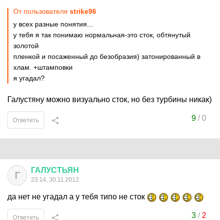
От пользователя
strike96
у всех разные понятия...
у тебя я так понимаю нормальная-это сток, обтянутый
золотой
пленкой и посаженный до безобразия) затонированный в
хлам. +штамповки
я угадал?
Галустяну можно визуально сток, но без турбины никак)
9
/
0
Ответить
ГАЛУСТЬЯН
Г
23:14, 30.11.2012
да нет не угадал а у тебя типо не сток
3
/
2
Ответить