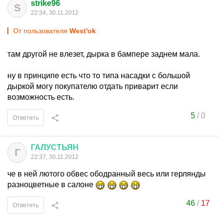
strike96
S
22:34, 30.11.2012
От пользователя
West'ok
там другой не влезет, дырка в бампере заднем мала.
ну в принципе есть что то типа насадки с большой
дыркой могу покупателю отдать приварит если
возможность есть.
5
/
0
Ответить
ГАЛУСТЬЯН
Г
22:37, 30.11.2012
че в ней лютого обвес ободранный весь или герлянды
разноцветные в салоне
46
/
17
Ответить