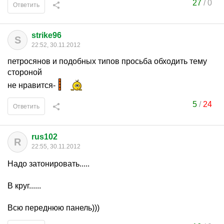
27
/
0
Ответить
strike96
S
22:52, 30.11.2012
петросянов и подобных типов просьба обходить тему
стороной
не нравится-
5
/
24
Ответить
rus102
R
22:55, 30.11.2012
Надо затонировать.....
В круг......
Всю переднюю панель)))