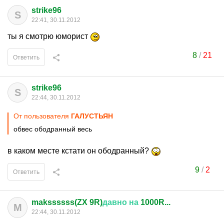
strike96
S
22:41, 30.11.2012
ты я смотрю юморист
8
/
21
Ответить
strike96
S
22:44, 30.11.2012
От пользователя
ГАЛУСТЬЯН
обвес ободранный весь
в каком месте кстати он ободранный?
9
/
2
Ответить
makssssss(ZX 9R)
давно
на
1000R...
M
22:44, 30.11.2012