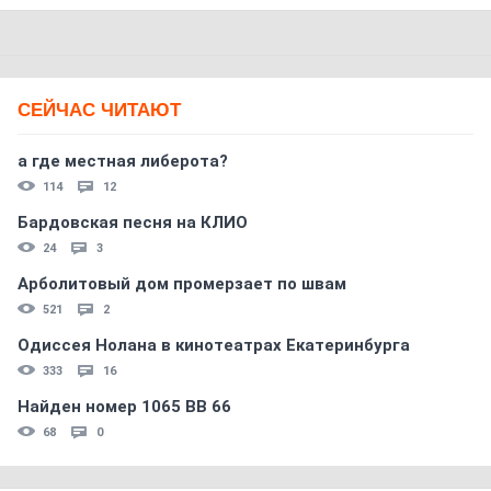
СЕЙЧАС ЧИТАЮТ
а где местная либерота?
114
12
Бардовская песня на КЛИО
24
3
Арболитовый дом промерзает по швам
521
2
Одиссея Нолана в кинотеатрах Екатеринбурга
333
16
Найден номер 1065 ВВ 66
68
0