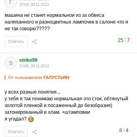
Г
23:04, 30.11.2012
машина не станет нормальнои из за обвеса
наляпанного и разноцветных лампочек в салоне что я
не так говорю?????
25
/
7
Ответить
strike96
S
23:09, 30.11.2012
От пользователя
ГАЛУСТЬЯН
у всех разные понятия...
у тебя я так понимаю нормальная-это сток, обтянутый
золотой пленкой и посаженный до безобразия)
затонированный в хлам. +штамповки
я угадал?
8
/
4
Ответить