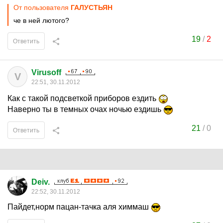
От пользователя
ГАЛУСТЬЯН
че в ней лютого?
19
/
2
Ответить
Virusoff
V
22:51, 30.11.2012
Как с такой подсветкой приборов ездить
Наверно ты в темных очах ночью ездишь
21
/
0
Ответить
Deiv.
22:52, 30.11.2012
Пайдет,норм пацан-тачка аля химмаш