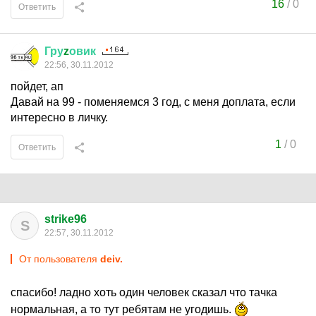
16
/
0
Ответить
Гру
z
овик
22:56, 30.11.2012
пойдет, ап
Давай на 99 - поменяемся 3 год, с меня доплата, если
интересно в личку.
1
/
0
Ответить
strike96
S
22:57, 30.11.2012
От пользователя
deiv.
спасибо! ладно хоть один человек сказал что тачка
нормальная, а то тут ребятам не угодишь.