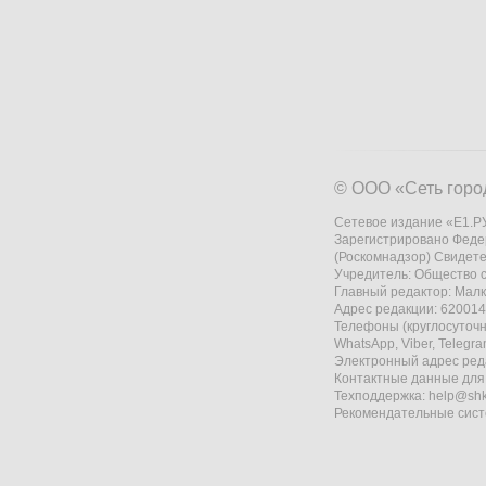
© ООО «Сеть горо
Сетевое издание «Е1.РУ
Зарегистрировано Феде
(Роскомнадзор) Свидете
Учредитель: Общество
Главный редактор: Мал
Адрес редакции: 620014,
Телефоны (круглосуточно
WhatsApp, Viber, Telegr
Электронный адрес ред
Контактные данные для
Техподдержка:
help@shk
Рекомендательные сис