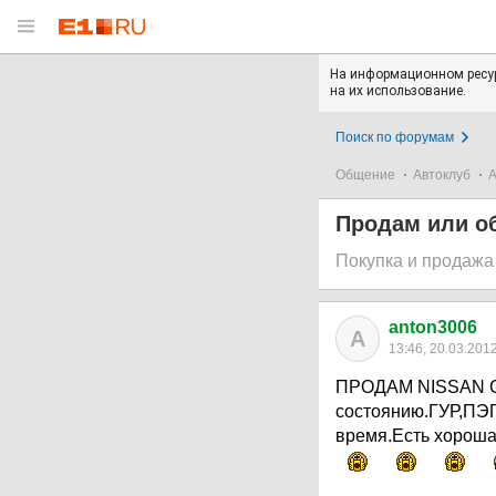
На информационном ресур
на их использование.
Поиск по форумам
Общение
Автоклуб
А
Продам или об
Покупка и продажа
anton3006
A
13:46, 20.03.201
ПРОДАМ NISSAN CE
состоянию.ГУР,ПЭП
время.Есть хороша