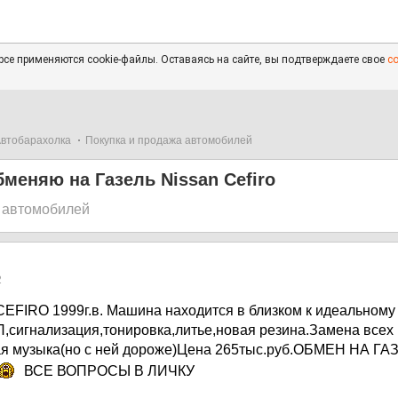
се применяются cookie-файлы. Оставаясь на сайте, вы подтверждаете свое
с
втобарахолка
Покупка и продажа автомобилей
меняю на Газель Nissan Cefiro
 автомобилей
2
FIRO 1999г.в. Машина находится в близком к идеальному
,сигнализация,тонировка,литье,новая резина.Замена всех
я музыка(но с ней дороже)Цена 265тыс.руб.ОБМЕН НА ГАЗ
ВСЕ ВОПРОСЫ В ЛИЧКУ