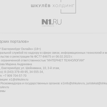
дских порталов»
 Екатеринбург Онлайн» (18+)
ральной службой по надзору в сфере связи, информационных технологий и 
льство о регистрации № ФС77-84675 от 06.02.2023 г.
 с ограниченной ответственностью "ИНТЕРНЕТ ТЕХНОЛОГИИ"
кова Марина Андреевна
 Екатеринбург, ул. Шейнкмана, 10, 3-й этаж,
): 8 (343) 379-49-95, 34-555-34,
am: +7 909 704-57-70
акции:
e1@shkulev.ru
 Роскомнадзора и государственных органов:
e1info@shkulev.ru
,
juristekat@shku
ulev.ru
темы