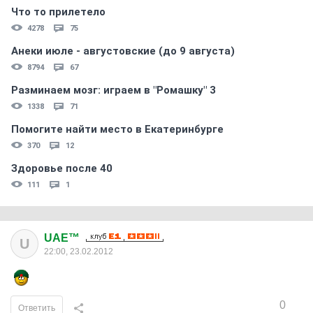
Что то прилетело
4278
75
Анеки июле - августовские (до 9 августа)
8794
67
Разминаем мозг: играем в "Ромашку" 3
1338
71
Помогите найти место в Екатеринбурге
370
12
Здоровье после 40
111
1
UAE™
U
22:00, 23.02.2012
0
Ответить