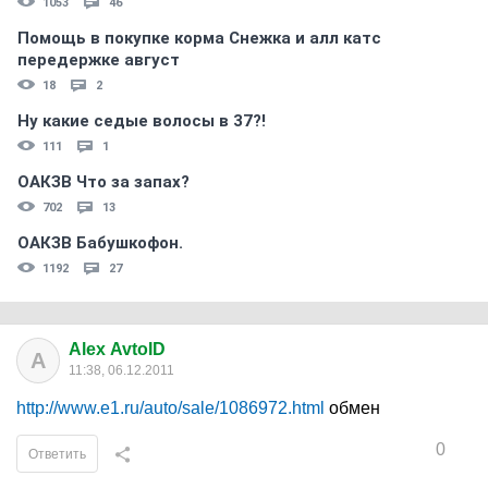
1053
46
Помощь в покупке корма Снежка и алл катс
передержке август
18
2
Ну какие седые волосы в 37?!
111
1
ОАКЗВ Что за запах?
702
13
ОАКЗВ Бабушкофон.
1192
27
Alex AvtoID
A
11:38, 06.12.2011
http://www.e1.ru/auto/sale/1086972.html
обмен
0
Ответить