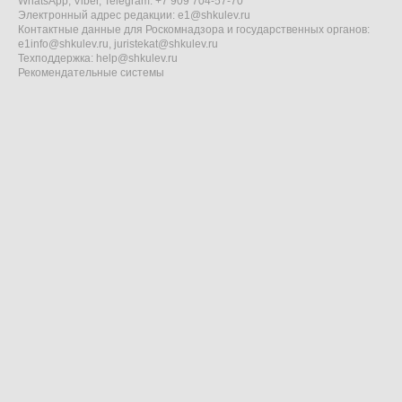
WhatsApp, Viber, Telegram: +7 909 704-57-70
Электронный адрес редакции:
e1@shkulev.ru
Контактные данные для Роскомнадзора и государственных органов:
e1info@shkulev.ru
,
juristekat@shkulev.ru
Техподдержка:
help@shkulev.ru
Рекомендательные системы