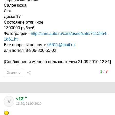
Салон кожа
Люк
Диски 17''
Состояние отличное
1300000 рублей
Фотографии -
http://cars.auto.ru/cars/used/sale/7115554-
1d61.ht...
Все вопросы по почте
s6611@mail.ru
или по тел. 8-906-800-55-02
[Сообщение изменено пользователем 21.09.2010 12:31]
1
/
7
Ответить
v12™
V
13:20, 21.09.2010