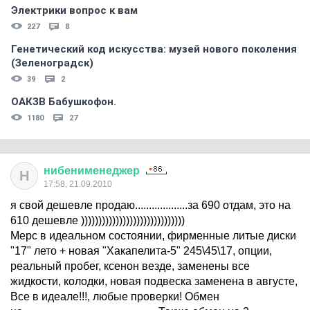
Электрики вопрос к вам
227
8
Генетический код искусства: музей нового поколения
(Зеленоградск)
39
2
ОАКЗВ Бабушкофон.
1180
27
нибенименеджер
Н
17:58, 21.09.2010
я свой дешевле продаю...................за 690 отдам, это на
610 дешевле ))))))))))))))))))))))))))))))
Мерс в идеальном состоянии, фирменные литые диски
"17" лето + новая "Хакапелита-5" 245\45\17, опции,
реальный пробег, ксенон везде, заменены все
жидкости, колодки, новая подвеска заменена в августе,
Все в идеале!!!, любые проверки! Обмен