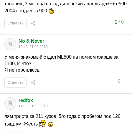
товарищ 3 месяца назад дилерский авандгард+++ е500
2004 г. отдал за 900
2
/
0
Ответить
No & Never
N
13:48, 21.09.2010
У меня знакомый отдал ML500 на полном фарше за
1100. И что?
Я не тороплюсь.
0
Ответить
redfox
R
14:03, 21.09.2010
лям триста за 211 кузов, 5го года с пробегом под 120
тыщ. км. Жесть