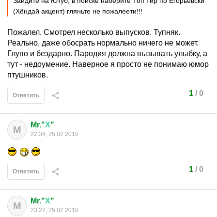
Зайдите на Ютуб, в поиске наберите Топ Гир по Егорьевски
(Хёндай акцент) гляньте не пожалеети!!!
Пожалел. Смотрел несколько выпусков. Тупняк.
Реально, даже обосрать нормально ничего не может.
Глупо и бездарно. Пародия должна вызывать улыбку, а
тут - недоумение. Наверное я просто не понимаю юмор
птушников.
1
/
0
Ответить
Mr."
Х
"
M
22:34, 25.02.2010
1
/
0
Ответить
Mr."
Х
"
M
23:22, 25.02.2010