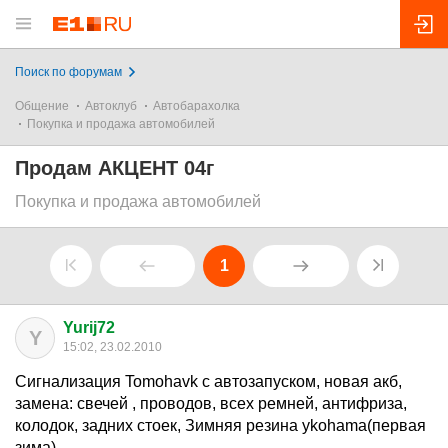
Поиск по форумам
Общение
Автоклуб
Автобарахолка
Покупка и продажа автомобилей
Продам АКЦЕНТ 04г
Покупка и продажа автомобилей
1
Yurij72
Y
15:02, 23.02.2010
Сигнализация Tomohavk с автозапуском, новая акб,
замена: свечей , проводов, всех ремней, антифриза,
колодок, задних стоек, Зимняя резина ykohama(первая
зима)