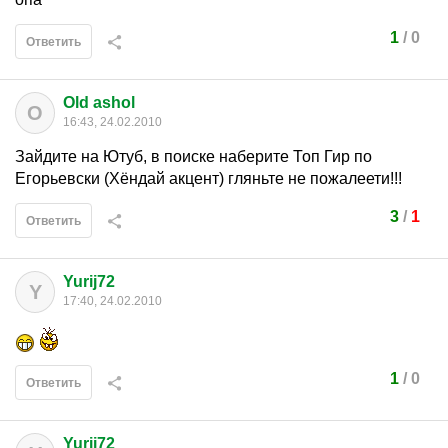
1
/
0
Ответить
Old ashol
O
16:43, 24.02.2010
Зайдите на Ютуб, в поиске наберите Топ Гир по
Егорьевски (Хёндай акцент) гляньте не пожалеети!!!
3
/
1
Ответить
Yurij72
Y
17:40, 24.02.2010
1
/
0
Ответить
Yurij72