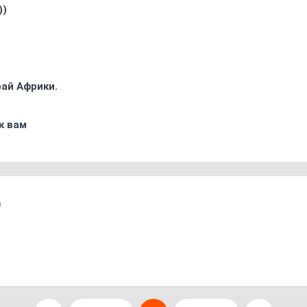
))
ай Африки.
к вам
0