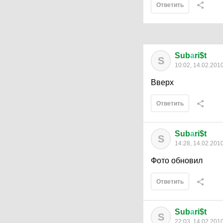
Ответить
Sub
а
ri$t
S
10:02, 14.02.201
Вверх
Ответить
Sub
а
ri$t
S
14:28, 14.02.201
Фото обновил
Ответить
Sub
а
ri$t
S
22:03, 14.02.201