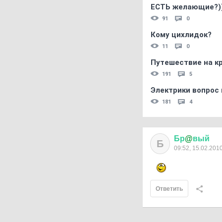
ЕСТЬ желающие?)
91
0
Кому цихлидок?
11
0
Путешествие на кр
191
5
Электрики вопрос 
181
4
Бр
@
вый
Б
09:52, 15.02.201
Ответить