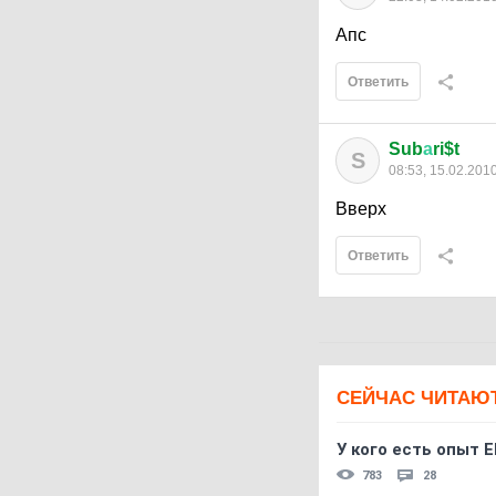
Апс
Ответить
Sub
а
ri$t
S
08:53, 15.02.201
Вверх
Ответить
СЕЙЧАС ЧИТАЮ
У кого есть опыт E
783
28