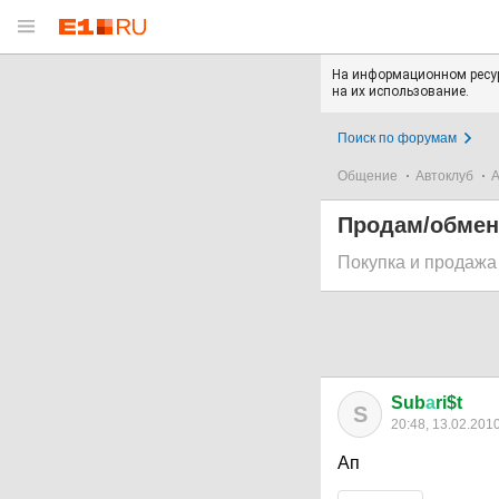
На информационном ресур
на их использование.
Поиск по форумам
Общение
Автоклуб
А
Продам/обменя
Покупка и продажа
Sub
а
ri$t
S
20:48, 13.02.201
Ап