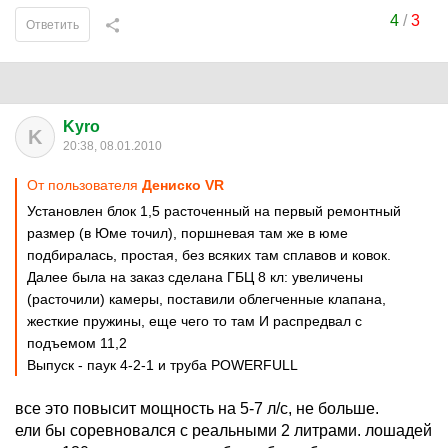
4
/
3
Ответить
Kyro
K
20:38, 08.01.2010
От пользователя
Дениско VR
Установлен блок 1,5 расточенный на первый ремонтный
размер (в Юме точил), поршневая там же в юме
подбиралась, простая, без всяких там сплавов и ковок.
Далее была на заказ сделана ГБЦ 8 кл: увеличены
(расточили) камеры, поставили облегченные клапана,
жесткие пружины, еще чего то там И распредвал с
подъемом 11,2
Выпуск - паук 4-2-1 и труба POWERFULL
все это повысит мощность на 5-7 л/с, не больше.
ели бы соревновался с реальными 2 литрами. лошадей