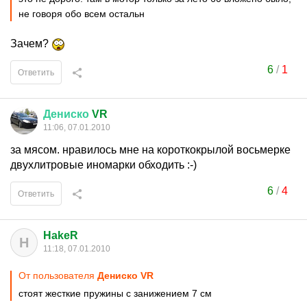
не говоря обо всем остальн
Зачем?
6
/
1
Ответить
Дениско
VR
11:06, 07.01.2010
за мясом. нравилось мне на короткокрылой восьмерке
двухлитровые иномарки обходить :-)
6
/
4
Ответить
HakeR
H
11:18, 07.01.2010
От пользователя
Дениско VR
стоят жесткие пружины с занижением 7 см