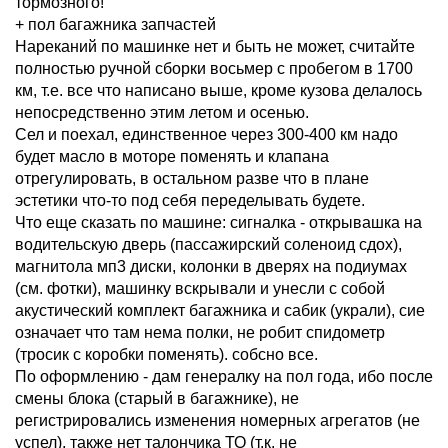
тормозного!
+ пол багажника запчастей
Нареканий по машинке нет и быть не может, считайте
полностью ручной сборки восьмер с пробегом в 1700
км, т.е. все что написано выше, кроме кузова делалось
непосредственно этим летом и осенью.
Сел и поехал, единственное через 300-400 км надо
будет масло в моторе поменять и клапана
отрегулировать, в остальном разве что в плане
эстетики что-то под себя переделывать будете.
Что еще сказать по машине: сигналка - открывашка на
водительскую дверь (пассажирский соленоид сдох),
магнитола мп3 диски, колонки в дверях на подиумах
(см. фотки), машинку вскрывали и унесли с собой
акустический комплект багажника и сабик (украли), сие
означает что там нема полки, не робит спидометр
(тросик с коробки поменять). собсно все.
По оформлению - дам генералку на пол года, ибо после
смены блока (старый в багажнике), не
регистрировались изменения номерных агрегатов (не
успел), также нет талончика ТО (т.к. не