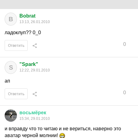
Bobrat
B
13:13, 26.01.2010
ладоклуп?? 0_0
0
Ответить
"Spark"
S
12:22, 29.01.2010
ап
0
Ответить
восьмёрек
15:34, 29.01.2010
и вправду что то читаю и не вериться, наверно это
аватар черной молнии!