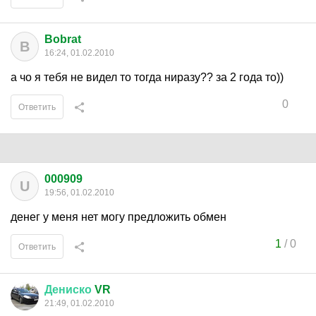
Bobrat
B
16:24, 01.02.2010
а чо я тебя не видел то тогда ниразу?? за 2 года то))
0
Ответить
000909
U
19:56, 01.02.2010
денег у меня нет могу предложить обмен
1
/
0
Ответить
Дениско
VR
21:49, 01.02.2010