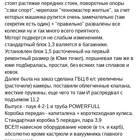
стоит растяжке передних стоек, поворотные опоры
"сэви спорт", черепахи "техномастер желтые", за счет
которых машинка рулится очень замечательно (там
секретик есть один) + "правильно" развалены все
колесики ну и так много всего приятного.
Мотор! подвергся не слабым изменениям.
стандартный блок 1,3 валяется в багажнике.
Установлен блок 1,5 расточенный на первый
ремонтный размер (в Юме точил), поршневая там же в
юме подбиралась, простая, без всяких там сплавов и
ковок.
Далее была на заказ сделана ГБЦ 8 кл: увеличены
(расточили) камеры, поставили облегченные клапана,
жесткие пружины, еще чего то там И распредвал с
подъемом 11,2
Выпуск - паук 4-2-1 и труба POWERFULL
Коробка передач - капиталена + короткоходная кулиса.
Стандартная коробка 5 передач, пара 3,9
ВСЕ!!! навесное оборудование новое (в т.ч. и карб),
абсолютно кроме кастрюли и вакуумника главного