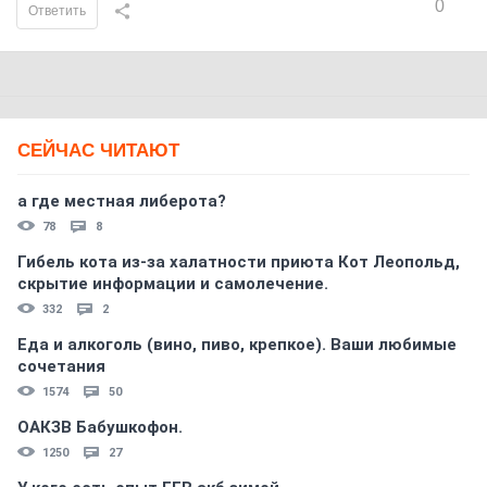
0
Ответить
СЕЙЧАС ЧИТАЮТ
а где местная либерота?
78
8
Гибель кота из-за халатности приюта Кот Леопольд,
скрытиe информации и самолечение.
332
2
Еда и алкоголь (вино, пиво, крепкое). Ваши любимые
сочетания
1574
50
ОАКЗВ Бабушкофон.
1250
27