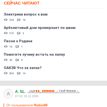
СЕЙЧАС ЧИТАЮТ
Электрики вопрос к вам
324
16
Арболитовый дом промерзает по швам
519
2
Песня о Родине
16
1
Помогите лучику встать на лапку
43
0
ОАКЗВ Что за запах?
824
14
A. SL.
A
07:43, 26.11.2009
От пользователя
Robin88