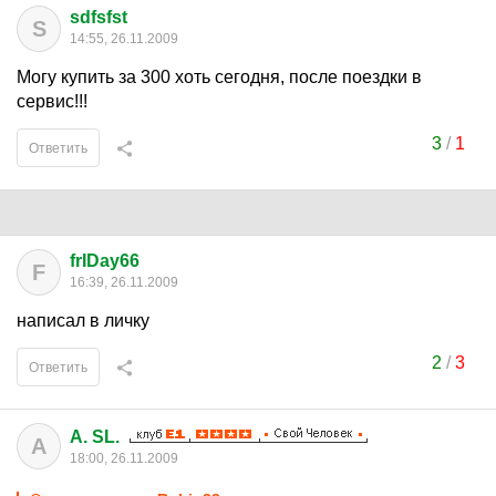
sdfsfst
S
14:55, 26.11.2009
Могу купить за 300 хоть сегодня, после поездки в
сервис!!!
3
/
1
Ответить
frIDay66
F
16:39, 26.11.2009
написал в личку
2
/
3
Ответить
A. SL.
A
18:00, 26.11.2009