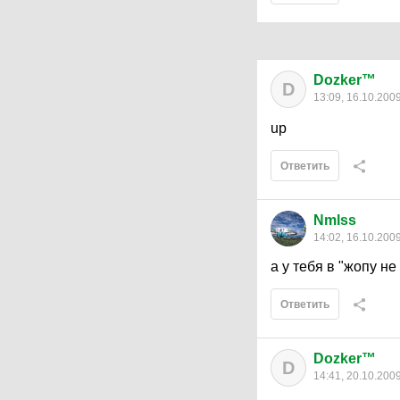
Dozker™
D
13:09, 16.10.200
up
Ответить
Nmlss
14:02, 16.10.200
а у тебя в "жопу не
Ответить
Dozker™
D
14:41, 20.10.200