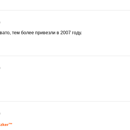
9
вато, тем более привезли в 2007 году.
9
9
zker™