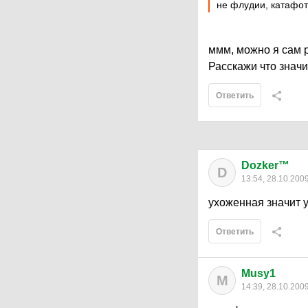
не флудии, катафот
ммм, можно я сам р
Расскажи что знач
Ответить
Dozker™
D
13:54, 28.10.200
ухоженная значит 
Ответить
Musy1
M
14:39, 28.10.200