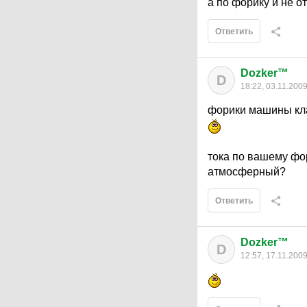
а по форику и не о
Ответить
Dozker™
D
18:22, 03.11.200
форики машины кла
тока по вашему фор
атмосферный?
Ответить
Dozker™
D
12:57, 17.11.200