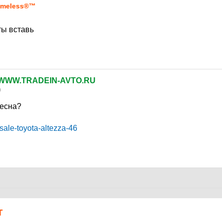
meless®™
ты вставь
WWW.TRADEIN-AVTO.RU
9
ресна?
u/sale-toyota-altezza-46
Т