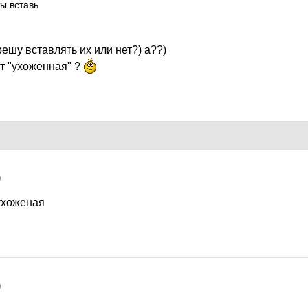
ы вставь
ешу вставлять их или нет?) а??)
ит "ухоженная" ?
9
ухоженая
9