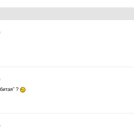
9
9
 битая" ?
9