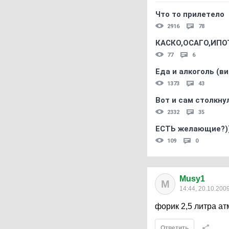
Что то прилетело
2916
78
КАСКО,ОСАГО,ИПО
77
6
Еда и алкоголь (в
1373
43
Вот и сам столкнул
2332
35
ЕСТЬ желающие?)
109
0
Musy1
M
14:44, 20.10.200
форик 2,5 литра ат
Ответить