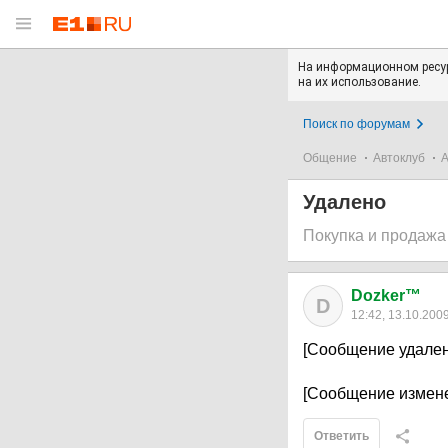
На информационном ресур
на их использование.
Поиск по форумам
Общение
Автоклуб
А
Удалено
Покупка и продажа
Dozker™
D
12:42, 13.10.200
[Сообщение удален
[Сообщение измене
Ответить