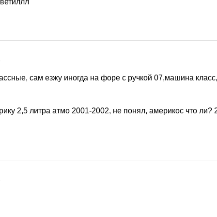
тветиллл
9
ссные, сам езжу иногда на форе с ручкой 07,машина класс
ику 2,5 литра атмо 2001-2002, не понял, америкос что ли? 
9