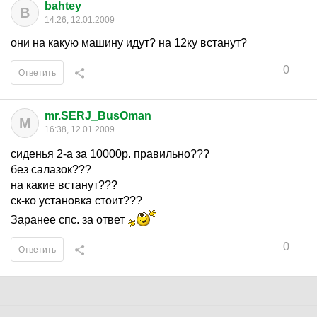
bahtey
B
14:26, 12.01.2009
они на какую машину идут? на 12ку встанут?
0
Ответить
mr.SERJ_BusOman
M
16:38, 12.01.2009
сиденья 2-а за 10000р. правильно???
без салазок???
на какие встанут???
ск-ко установка стоит???
Заранее спс. за ответ
0
Ответить