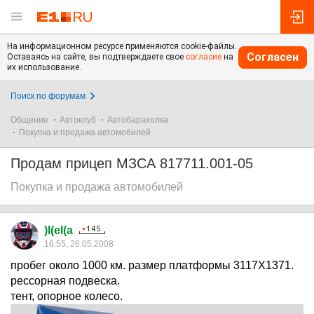
На информационном ресурсе применяются cookie-файлы.
Согласен
Оставаясь на сайте, вы подтверждаете свое
согласие
на
их использование.
Поиск по форумам
Общение
Автоклуб
Автобарахолка
Покупка и продажа автомобилей
Продам прицеп МЗСА 817711.001-05
Покупка и продажа автомобилей
)I(eI(a
16:55, 26.05.2008
пробег около 1000 км. размер платформы 3117X1371.
рессорная подвеска.
тент, опорное колесо.