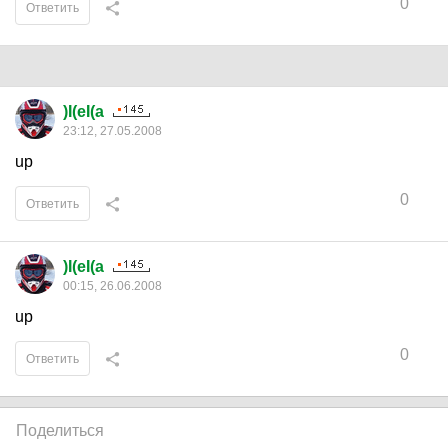
0
Ответить
)I(eI(a
23:12, 27.05.2008
up
0
Ответить
)I(eI(a
00:15, 26.06.2008
up
0
Ответить
Поделиться