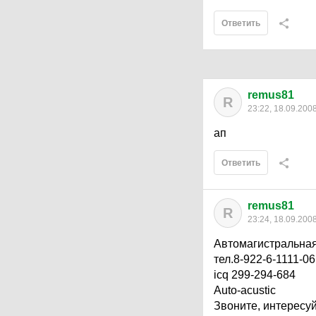
Ответить
remus81
R
23:22, 18.09.200
ап
Ответить
remus81
R
23:24, 18.09.200
Автомагистральная 
тел.8-922-6-1111-06
icq 299-294-684
Auto-acustic
Звоните, интересуй