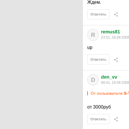
Ждем.
Ответить
remus81
R
23:51, 18.09.200
up
Ответить
den_vv
D
00:41, 19.09.200
От пользователя
S-
от 3000руб
Ответить