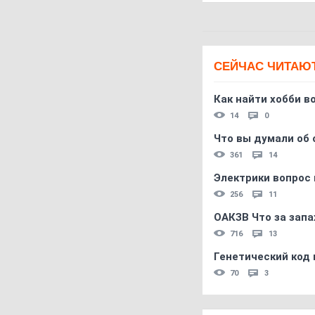
СЕЙЧАС ЧИТАЮ
Как найти хобби в
14
0
Что вы думали об 
361
14
Электрики вопрос 
256
11
ОАКЗВ Что за запа
716
13
Генетический код 
70
3