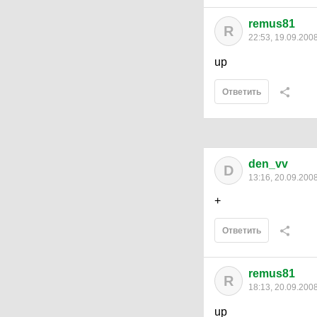
remus81
R
22:53, 19.09.200
up
Ответить
den_vv
D
13:16, 20.09.200
+
Ответить
remus81
R
18:13, 20.09.200
up