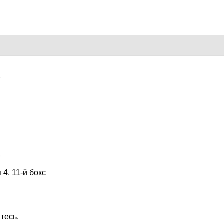
8
8
4, 11-й бокс
тесь.