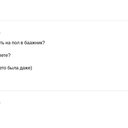
8
ть на пол в баажник?
пете?
ето была даже)
8