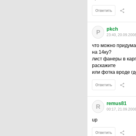
Ответить
pkch
P
23:40, 20.09.200
что можно придума
на 14ку?
лист фанеры в кар
раскажите
или фотка вроде гд
Ответить
remus81
R
00:17, 21.09.200
up
Ответить