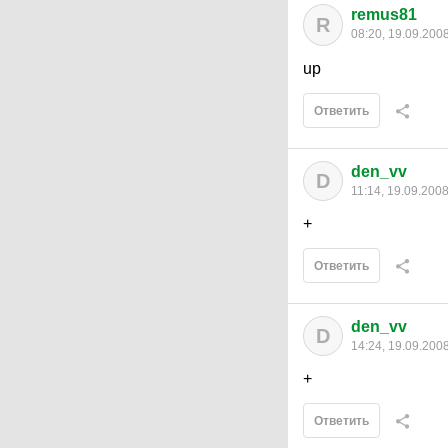
remus81
R
08:20, 19.09.200
up
Ответить
den_vv
D
11:14, 19.09.200
+
Ответить
den_vv
D
14:24, 19.09.200
+
Ответить