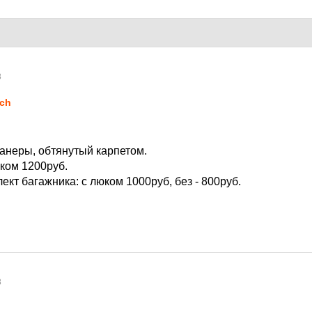
8
ch
фанеры, обтянутый карпетом.
юком 1200руб.
ект багажника: с люком 1000руб, без - 800руб.
8