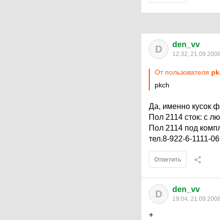
den_vv
D
12:32, 21.09.200
От пользователя
pk
pkch
Да, именно кусок 
Пол 2114 сток: с л
Пол 2114 под компл
тел.8-922-6-1111-06
Ответить
den_vv
D
19:04, 21.09.200
+