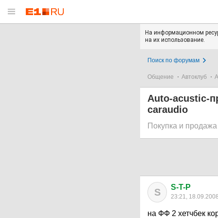
На информационном ресур
на их использование.
Поиск по форумам
Общение
Автоклуб
А
Auto-acustic-
caraudio
Покупка и продажа
S-T-P
S
23:21, 18.09.200
на ФФ 2 хетчбек ко