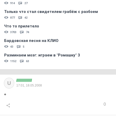
914
27
Только что стал свидетелем грабёж с разбоем
877
42
Что то прилетело
3703
74
Бардовская песня на КЛИО
43
5
Разминаем мозг: играем в "Ромашку" 3
1152
63
///////////////
U
17:01, 18.05.2008
+
0