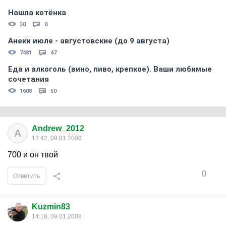
Нашла котёнка
30
0
Анеки июле - августовские (до 9 августа)
7481
47
Еда и алкоголь (вино, пиво, крепкое). Ваши любимые
сочетания
1608
50
Andrew_2012
A
13:42, 09.01.2008
700 и он твой
0
Ответить
Kuzmin83
14:16, 09.01.2008