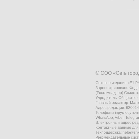
© ООО «Сеть горо
Сетевое издание «Е1.РУ
Зарегистрировано Феде
(Роскомнадзор) Свидете
Учредитель: Общество
Главный редактор: Мал
Адрес редакции: 620014,
Телефоны (круглосуточно
WhatsApp, Viber, Telegr
Электронный адрес ред
Контактные данные для
Техподдержка:
help@shk
Рекомендательные сис