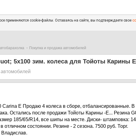
се применяются cookie-файлы. Оставаясь на сайте, вы подтверждаете свое
с
втобарахолка
Покупка и продажа автомобилей
ot; 5х100 зим. колеса для Тойоты Карины Е
 автомобилей
7
Carina E Продаю 4 колеса в сборе, отбалансированные. В 
ака. Остались после продажи Тойоты Карины -Е... Резин
мер 185/65/R14, все шипы на месте. Диски- штамповка: 14",
в отличном состоянии. Резине - 2 сезона. 7500 руб. Торг.
. Владислав.