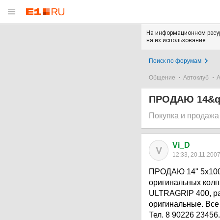
На информационном ресур
на их использование.
Поиск по форумам
Общение
Автоклуб
А
ПРОДАЮ 14&qu
Покупка и продажа
Vi_D
V
12:33, 20.11.200
ПРОДАЮ 14" 5х100 
оригинальных колп
ULTRAGRIP 400, раз
оригинальные. Все 
Тел. 8 90226 23456