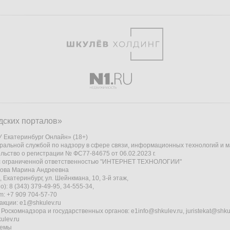
дских порталов»
 Екатеринбург Онлайн» (18+)
ральной службой по надзору в сфере связи, информационных технологий и 
льство о регистрации № ФС77-84675 от 06.02.2023 г.
 с ограниченной ответственностью "ИНТЕРНЕТ ТЕХНОЛОГИИ"
кова Марина Андреевна
 Екатеринбург, ул. Шейнкмана, 10, 3-й этаж,
): 8 (343) 379-49-95, 34-555-34,
am: +7 909 704-57-70
акции:
e1@shkulev.ru
 Роскомнадзора и государственных органов:
e1info@shkulev.ru
,
juristekat@shku
ulev.ru
темы