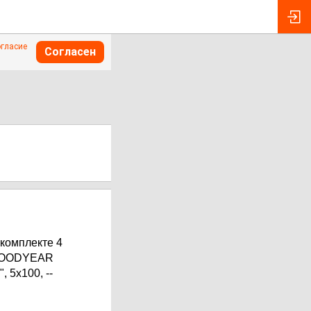
огласие
Согласен
комплекте 4
а GOODYEAR
 5х100, --