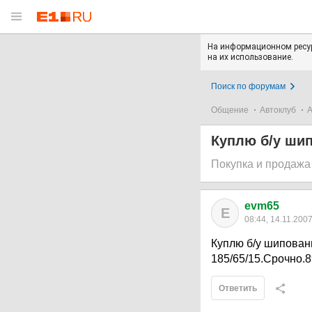
На информационном ресур
на их использование.
Поиск по форумам
Общение
Автоклуб
А
Куплю б/у ши
Покупка и продажа
evm65
E
08:44, 14.11.200
Куплю б/у шипованн
185/65/15.Срочно.
Ответить