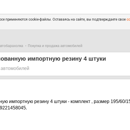
се применяются cookie-файлы. Оставаясь на сайте, вы подтверждаете свое
с
втобарахолка
Покупка и продажа автомобилей
пованную импортную резину 4 штуки
 автомобилей
7
ую импортную резину 4 штуки - комплект , размер 195/60/1
89221458045.