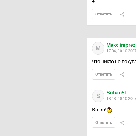
+
Ответить
Makc imprez
M
17:04, 10.10.200
Что никто не покуп
Ответить
Sub
а
ri$t
S
18:18, 10.10.200
Во-во!
Ответить