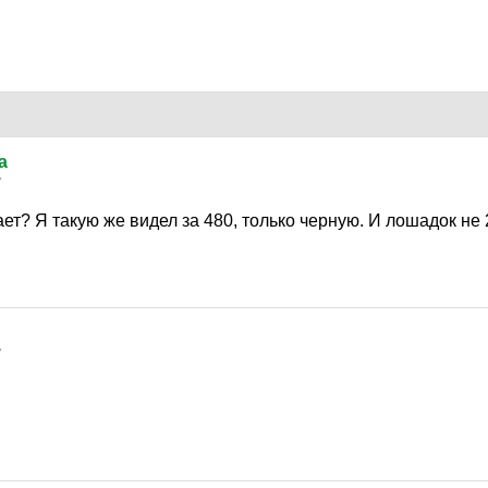
a
7
ает? Я такую же видел за 480, только черную. И лошадок не 
7