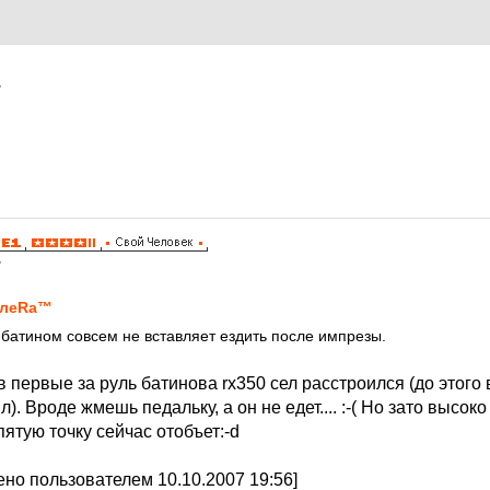
7
7
алеRa™
 батином совсем не вставляет ездить после импрезы.
а в первые за руль батинова rx350 сел расстроился (до этого
 Вроде жмешь педальку, а он не едет.... :-( Но зато высоко 
пятую точку сейчас отобъет:-d
но пользователем 10.10.2007 19:56]