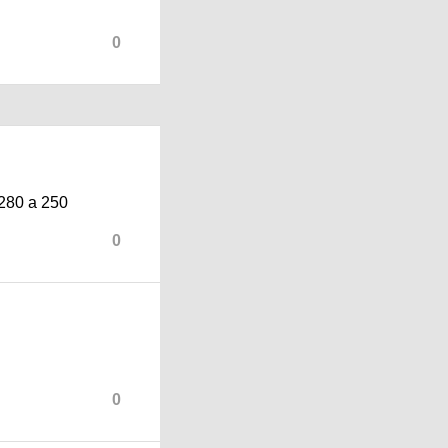
0
280 а 250
0
0