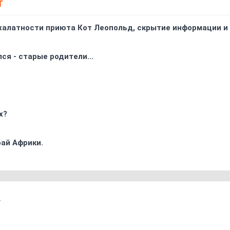
Т
 халатности приюта Кот Леопольд, скрытиe информации и
ся - старые родители...
х?
ай Африки.
7