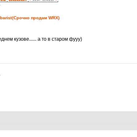
7
barist(Срочно продам WRX)
нем кузове...... а то в старом фууу)
7