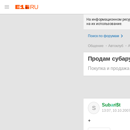
На информационном ресур
на их использование.
Поиск по форумам
Общение
Автоклуб
А
Продам субар
Покупка и продажа
Sub
а
ri$t
S
13:07, 10.10.200
+