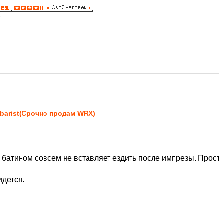
7
7
barist(Срочно продам WRX)
 батином совсем не вставляет ездить после импрезы. Прост
идется.