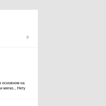
0
 в основном на
и мягко... Нету