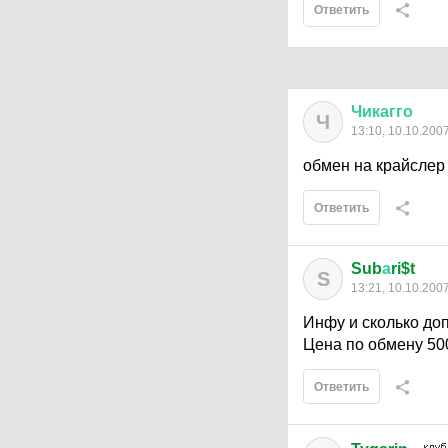
Ответить
Чикагго
Ч
13:10, 10.10.200
обмен на крайслер
Ответить
Sub
а
ri$t
S
13:21, 10.10.200
Инфу и сколько до
Цена по обмену 50
Ответить