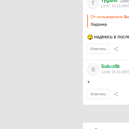
Tygarin
T
13:37, 10.10.200
От пользователя
Su
Харриер
надеюсь в послед
Ответить
Sub
а
ri$t
S
13:48, 10.10.200
+
Ответить