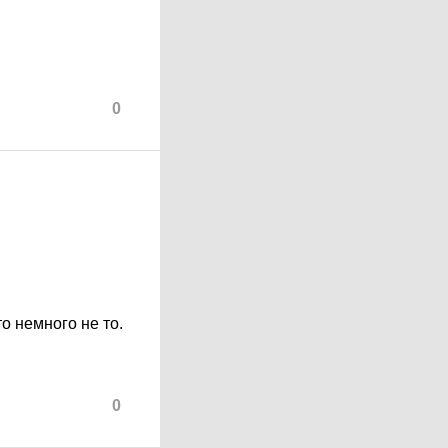
0
о немного не то.
0