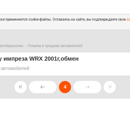
се применяются cookie-файлы. Оставаясь на сайте, вы подтверждаете свое
с
втобарахолка
Покупка и продажа автомобилей
у импреза WRX 2001г,обмен
 автомобилей
4
7