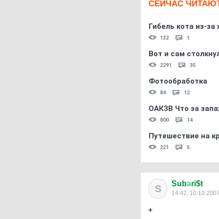
СЕЙЧАС ЧИТАЮ
Гибель кота из-за
132
1
Вот и сам столкнул
2291
35
Фотообработка
84
12
ОАКЗВ Что за запа
800
14
Путешествие на кр
221
5
Sub
а
ri$t
S
14:42, 10.10.200
+