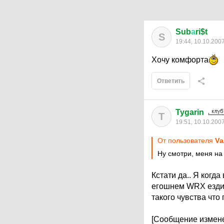
Sub
а
ri$t
S
19:44, 10.10.200
Хочу комфорта
Ответить
Tygarin
T
19:51, 10.10.200
От пользователя
V
Ну смотри, меня на
Кстати да.. Я когд
егошнем WRX ездил).
такого чувства что 
[Сообщение измене