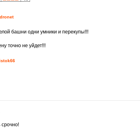
7
dronet
елой башни одни умники и перекупы!!!
ну точно не уйдет!!!
istok66
7
 срочно!