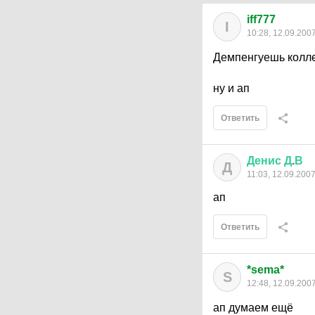
iff777
I
10:28, 12.09.200
Демпенгуешь коллег
ну и ап
Ответить
Денис
Д
.
В
Д
11:03, 12.09.200
ап
Ответить
*sema*
S
12:48, 12.09.200
ап думаем ещё