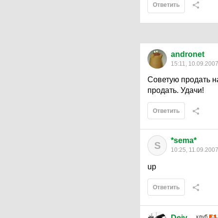
Ответить
andronet
15:11, 10.09.200
Советую продать на
продать. Удачи!
Ответить
*sema*
S
10:25, 11.09.200
up
Ответить
Deiv.