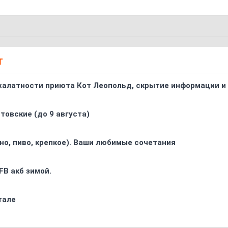
Т
 халатности приюта Кот Леопольд, скрытиe информации и
товские (до 9 августа)
ино, пиво, крепкое). Ваши любимые сочетания
FB акб зимой.
тале