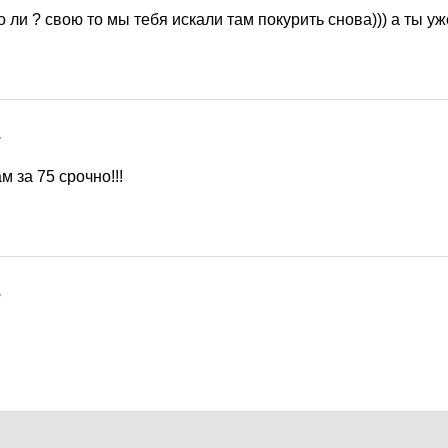
то ли ? свою то мы тебя искали там покурить снова))) а ты у
7
 за 75 срочно!!!
7