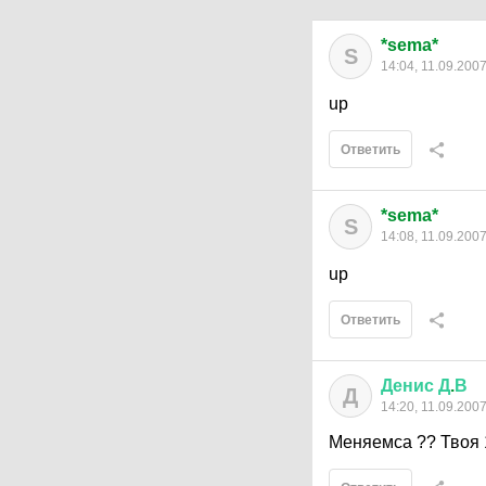
*sema*
S
14:04, 11.09.200
up
Ответить
*sema*
S
14:08, 11.09.200
up
Ответить
Денис
Д
.
В
Д
14:20, 11.09.200
Меняемса ?? Твоя 