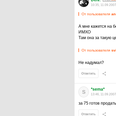
10:35, 11.09.200
От пользователя
an
А мне кажется на б
ИМХО
Там она за такую це
От пользователя
sv
Не надумал?
Ответить
*sema*
S
13:46, 11.09.200
за 75 готов продать
Ответить