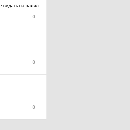
же видать на валил
0
0
0