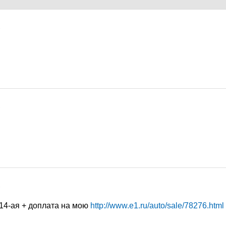
7
7
7
14-ая + доплата на мою
http://www.e1.ru/auto/sale/78276.html