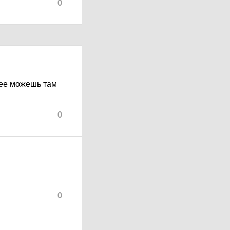
0
лее можешь там
0
0