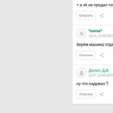
+ а чё не продал ч
Ответить
*sema*
S
10:19, 12.09.200
берём машину отдам
Ответить
Денис
Д
.
В
Д
10:27, 12.09.200
ну что надумал ?
Ответить