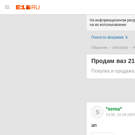
На информационном ресур
на их использование.
Поиск по форумам
Общение
Автоклуб
А
Продам ваз 21
Покупка и продажа
*sema*
S
15:06, 10.09.200
ап