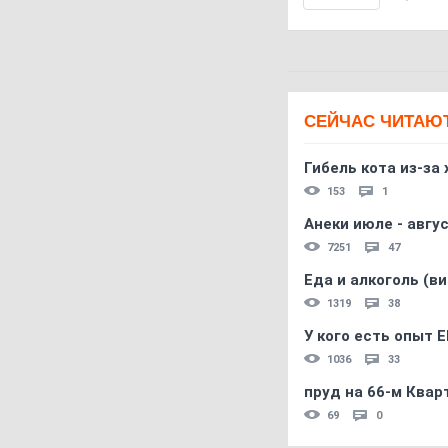
СЕЙЧАС ЧИТАЮ
Гибель кота из-за
153
1
Анеки июле - авгус
7251
47
Еда и алкоголь (в
1319
38
У кого есть опыт E
1036
33
пруд на 66-м Квар
69
0