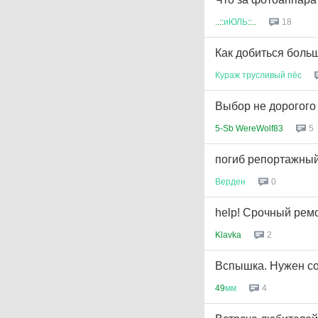
..::
иЮЛЬ
::..
18
Как добиться больш
Кураж
трусливый
пёс
Выбор не дорогого 
5-Sb WereWolf83
5
погиб репортажны
Верден
0
help! Срочный рем
Klavka
2
Вспышка. Нужен с
49
мм
4