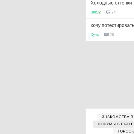
Холодные оттенки
Вик
32
24
хочу потестироват
Хучъ
28
ЗНАКОМСТВА В
ФОРУМЫ В ЕКАТ
ГОРОС