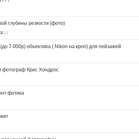
ой глубины резкости (фото)
11
(до 7 000р) объектива ( Nikon на кроп) для пейзажей
й фотограф Крис Хондрос
онт фотика
овет