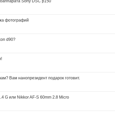
тоаппарата Sony DSC p150
ка фотографий
kon d90?
!
чам? Вам нанопрезидент подарок готовит.
.4 G или Nikkor AF-S 60mm 2.8 Micro