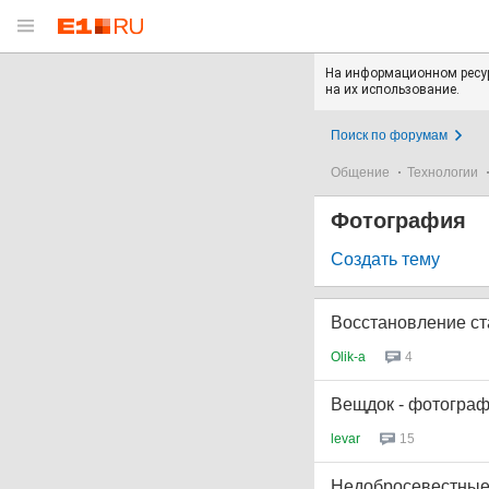
На информационном ресур
на их использование.
Поиск по форумам
Общение
Технологии
Фотография
Создать тему
Восстановление с
Olik-a
4
Вещдок - фотографи
levar
15
Недобросевестные