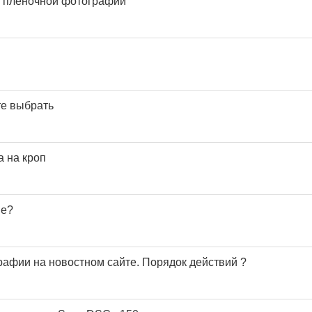
й пленочной фотографии
те выбрать
 на кроп
пе?
рафии на новостном сайте. Порядок действий ?