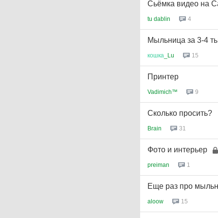
Сьёмка видео на C
tu dablin
4
Мыльница за 3-4 ты
кошка
_Lu
15
Принтер
Vadimich™
9
Сколько просить?
Brain
31
Фото и интерьер
preiman
1
Еще раз про мыльни
aloow
15