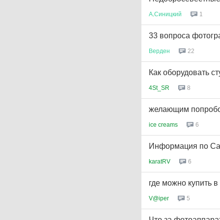
А
.
Синицкий
1
33 вопроса фотог
Верден
22
Как оборудовать с
4St_SR
8
желающим попробов
ice creams
6
Информация по Ca
karatRV
6
где можно купить 
V@iper
5
Что за фотоаппара