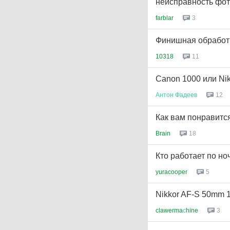
неисправность фо
farblar
3
Финишная обработ
10318
11
Canon 1000 или Ni
Антон
Фадеев
12
Как вам понравится
Brain
18
Кто работает по но
yuracooper
5
Nikkor AF-S 50mm 1
clawerma
с
hine
3