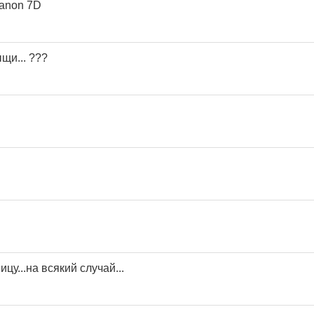
anon 7D
щи... ???
цу...на всякий случай...