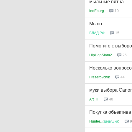
мыльные пятна
leoEburg
10
Мыло
ВЛАД
.
РФ
15
Помогите с выборо
HipHopSlam2
25
Несколько вопросо
Frezerovchik
44
муки выбора Canon 
Art_H
40
Покупка объектива 
Hunter...(
дедушка
)
9