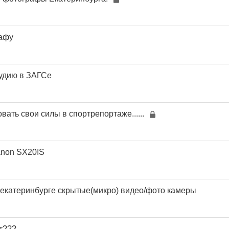
рафу
тудию в ЗАГСе
ать свои силы в спортрепортаже......
non SX20IS
в екатеринбурге скрытые(микро) видео/фото камеры
т???