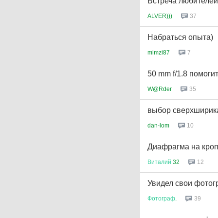
Встреча любителе
ALVER)))
37
Набраться опыта)
mimzi87
7
50 mm f/1.8 помоги
W@Rder
35
выбор сверхширика
dan-lom
10
Диафрагма на кро
Виталий
32
12
Увидел свои фотог
Фотограф
.
39