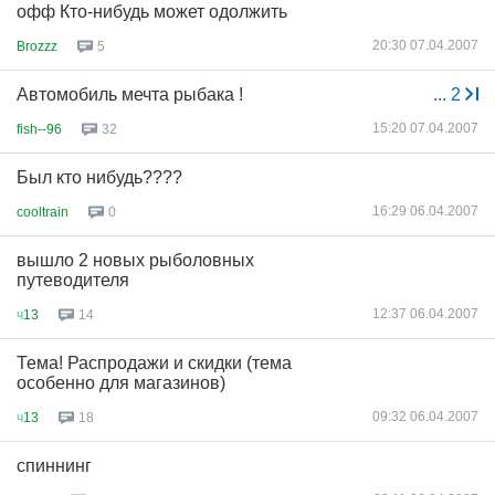
офф Кто-нибудь может одолжить
20:30 07.04.2007
Brozzz
5
Автомобиль мечта рыбака !
...
2
15:20 07.04.2007
fish--96
32
Был кто нибудь????
16:29 06.04.2007
cooltrain
0
вышло 2 новых рыболовных
путеводителя
12:37 06.04.2007
ч
13
14
Тема! Распродажи и скидки (тема
особенно для магазинов)
09:32 06.04.2007
ч
13
18
спиннинг