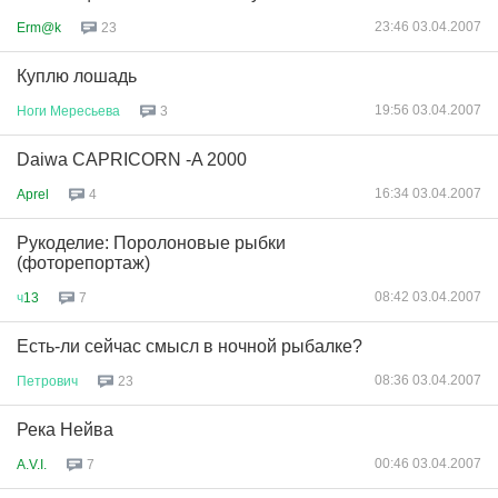
23:46 03.04.2007
Erm@k
23
Куплю лошадь
19:56 03.04.2007
Ноги
Мересьева
3
Daiwa CAPRICORN -A 2000
16:34 03.04.2007
Aprel
4
Рукоделие: Поролоновые рыбки
(фоторепортаж)
08:42 03.04.2007
ч
13
7
Есть-ли сейчас смысл в ночной рыбалке?
08:36 03.04.2007
Петрович
23
Река Нейва
00:46 03.04.2007
A.V.I.
7