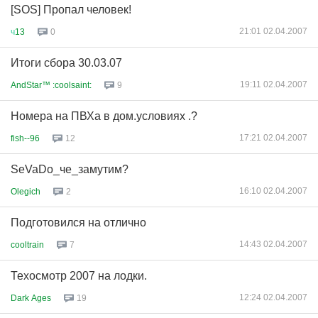
[SOS] Пропал человек!
21:01 02.04.2007
ч
13
0
Итоги сбора 30.03.07
19:11 02.04.2007
AndStar™ :coolsaint:
9
Номера на ПВХа в дом.условиях .?
17:21 02.04.2007
fish--96
12
SeVaDo_че_замутим?
16:10 02.04.2007
Olegich
2
Подготовился на отлично
14:43 02.04.2007
cooltrain
7
Техосмотр 2007 на лодки.
12:24 02.04.2007
Dark Ages
19