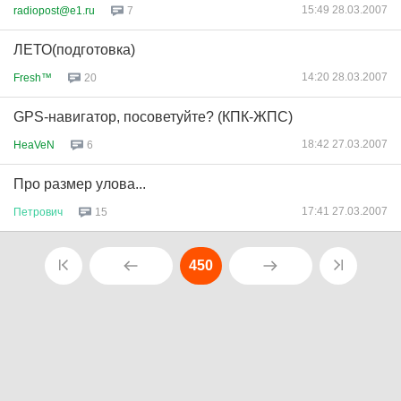
15:49 28.03.2007
radiopost@e1.ru
7
ЛЕТО(подготовка)
14:20 28.03.2007
Fresh™
20
GPS-навигатор, посоветуйте? (КПК-ЖПС)
18:42 27.03.2007
HeaVeN
6
Про размер улова...
17:41 27.03.2007
Петрович
15
450