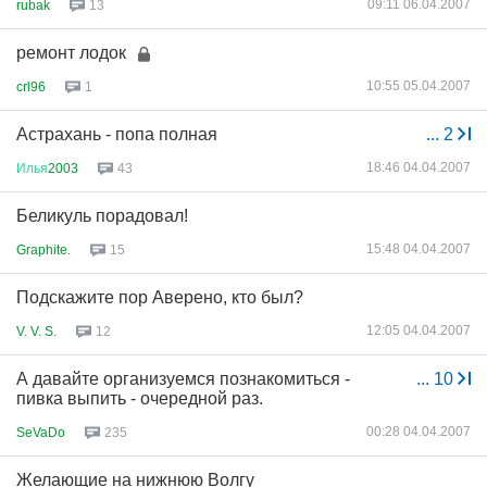
09:11 06.04.2007
rubak
13
ремонт лодок
10:55 05.04.2007
crl96
1
Астрахань - попа полная
...
2
18:46 04.04.2007
Илья
2003
43
Беликуль порадовал!
15:48 04.04.2007
Graphite.
15
Подскажите пор Аверено, кто был?
12:05 04.04.2007
V. V. S.
12
А давайте организуемся познакомиться -
...
10
пивка выпить - очередной раз.
00:28 04.04.2007
SeVaDo
235
Желающие на нижнюю Волгу