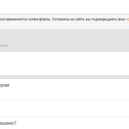
се применяются cookie-файлы. Оставаясь на сайте, вы подтверждаете свое
с
алка
ером
 Кашино?