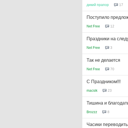
дикий
прапор
17
Поступило предлож
Net Free
12
Праздники на сле
Net Free
3
Так не делается
Net Free
70
С Праздником!!!
macsik
23
Тишина и благодат
Brozzz
8
Часики переводить