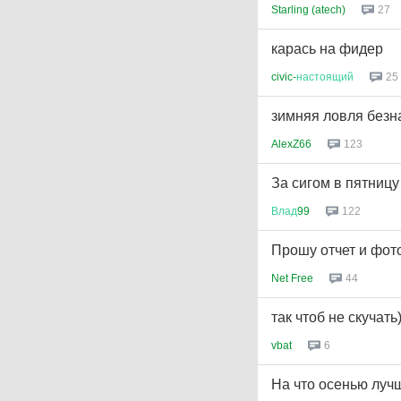
Starling (atech)
27
карась на фидер
civic-
настоящий
25
зимняя ловля безн
AlexZ66
123
За сигом в пятницу
Влад
99
122
Прошу отчет и фот
Net Free
44
так чтоб не скучать)
vbat
6
На что осенью луч