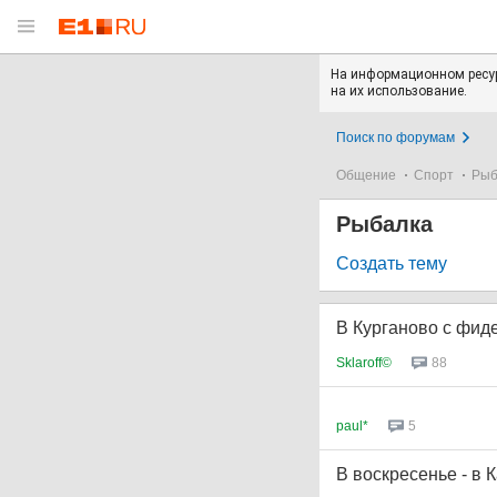
На информационном ресур
на их использование.
Поиск по форумам
Общение
Спорт
Рыб
Рыбалка
Создать тему
В Курганово с фид
Sklaroff©
88
paul*
5
В воскресенье - в