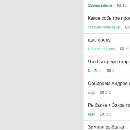
Starling (atech)
16
Какое событие про
Усатый
-
Полосатый
щас поеду
Ноги
Мересьева
19
Что бы время скоро
Net Free
4
Собираем Андрея н
vbat
272
Рыбалка + Закрыти
mult
152
Зимняя рыбалка...