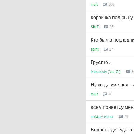
mult
100
Корзинка под рыбу,
Ski F
35
Кто был в последн
spirit
17
Грустно ...
МихалЫч
(Ne_O.)
3
Ну когда уже лед, т
mult
38
всем привет...у ме
не
@
лЁнушка
79
Вопрос: где судака