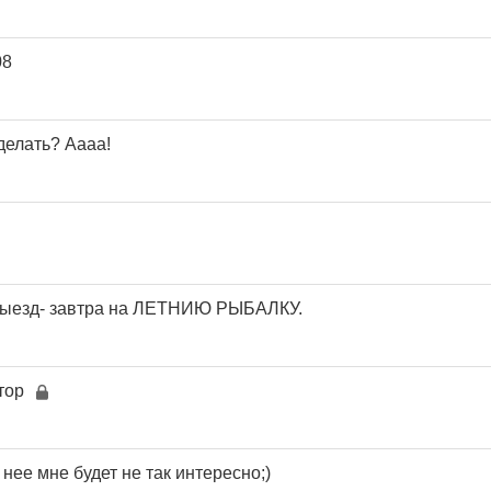
08
 делать? Аааа!
 выезд- завтра на ЛЕТНИЮ РЫБАЛКУ.
тор
 нее мне будет не так интересно;)