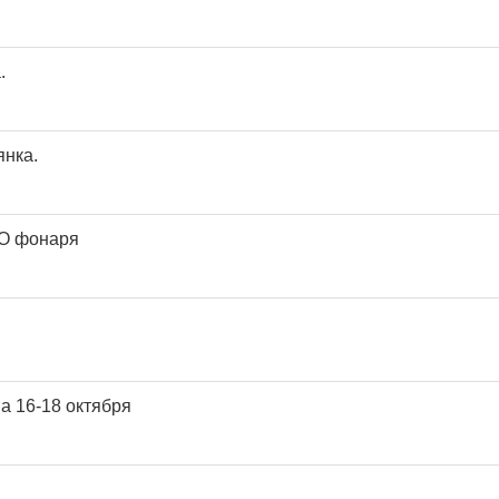
.
янка.
О фонаря
ва 16-18 октября