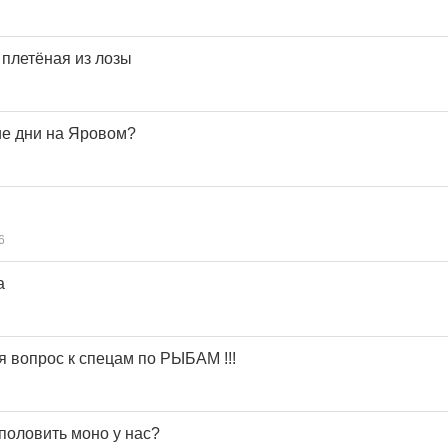
 плетёная из лозы
ие дни на Яровом?
6
а
ня вопрос к спецам по РЫБАМ !!!
 половить моно у нас?