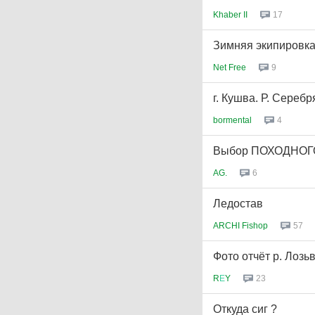
Khaber II
17
Зимняя экипировка
Net Free
9
г. Кушва. Р. Серебр
bormental
4
Выбор ПОХОДНОГ
AG.
6
Ледостав
ARCHI Fishop
57
Фото отчёт р. Лозь
R
Е
Y
23
Откуда сиг ?