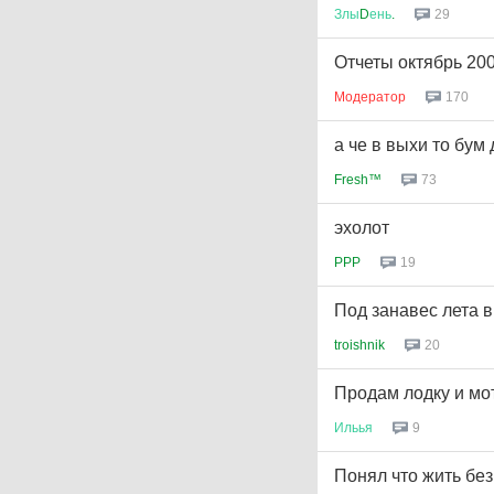
Злы
D
ень
.
29
Отчеты октябрь 20
Модератор
170
а че в выхи то бум
Fresh™
73
эхолот
PPP
19
Под занавес лета
troishnik
20
Продам лодку и мо
Ильья
9
Понял что жить без