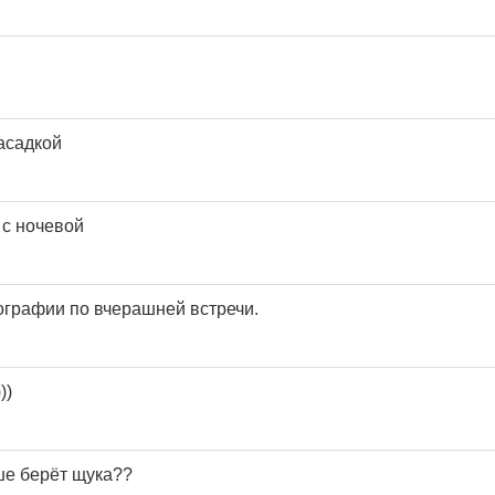
асадкой
 с ночевой
ографии по вчерашней встречи.
))
ше берёт щука??