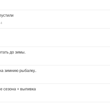
пустили
4
тать до зимы.
а зимнию рыбалку..
е сезона + выпивка