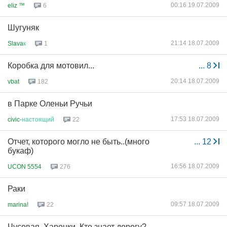
00:16 19.07.2009
eliz ™
6
Шугуняк
21:14 18.07.2009
Slava
к
1
Коробка для мотовил...
...
8
20:14 18.07.2009
vbat
182
в Парке Оленьи Ручьи
17:53 18.07.2009
civic-
настоящий
22
Отчет, которого могло не быть..(много
...
12
букаф)
16:56 18.07.2009
UCON 5554
276
Раки
09:57 18.07.2009
marina!
22
Чусовая, Харенки. Кто знает дорогу?