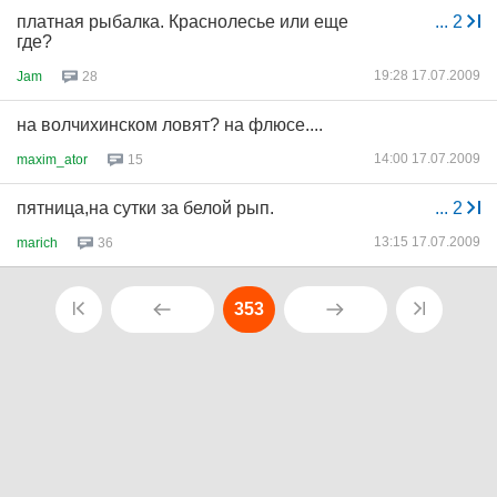
платная рыбалка. Краснолесье или еще
...
2
где?
19:28 17.07.2009
Jam
28
на волчихинском ловят? на флюсе....
14:00 17.07.2009
maxim_ator
15
пятница,на сутки за белой рып.
...
2
13:15 17.07.2009
marich
36
353