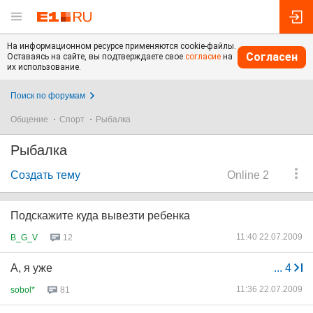
На информационном ресурсе применяются cookie-файлы.
Согласен
Оставаясь на сайте, вы подтверждаете свое
согласие
на
их использование.
Поиск по форумам
Общение
Спорт
Рыбалка
Рыбалка
Создать тему
Online 2
Подскажите куда вывезти ребенка
11:40 22.07.2009
B_G_V
12
А, я уже
...
4
11:36 22.07.2009
sobol*
81