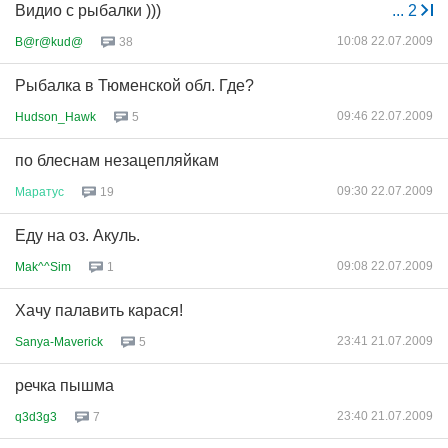
Видио с рыбалки )))
...
2
10:08 22.07.2009
B@r@kud@
38
Рыбалка в Тюменской обл. Где?
09:46 22.07.2009
Hudson_Hawk
5
по блеснам незацепляйкам
09:30 22.07.2009
Маратус
19
Еду на оз. Акуль.
09:08 22.07.2009
Mak^^Sim
1
Хачу палавить карася!
23:41 21.07.2009
Sanya-Maverick
5
речка пышма
23:40 21.07.2009
q3d3g3
7