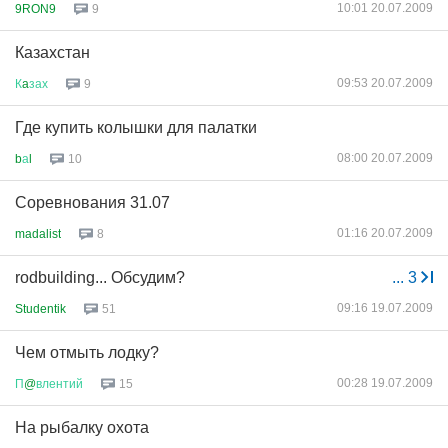
10:01 20.07.2009
9RON9
9
Казахстан
09:53 20.07.2009
К
a
зах
9
Где купить колышки для палатки
08:00 20.07.2009
b
а
l
10
Соревнования 31.07
01:16 20.07.2009
madalist
8
rodbuilding... Обсудим?
...
3
09:16 19.07.2009
Studentik
51
Чем отмыть лодку?
00:28 19.07.2009
П
@
влентий
15
На рыбалку охота