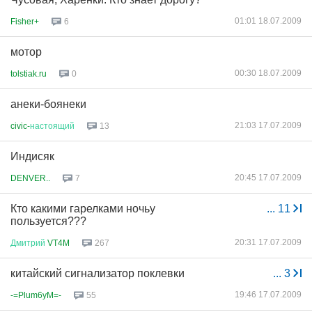
01:01 18.07.2009
Fisher+
6
мотор
00:30 18.07.2009
tolstiak.ru
0
анеки-боянеки
21:03 17.07.2009
civic-
настоящий
13
Индисяк
20:45 17.07.2009
DENVER..
7
Кто какими гарелками ночьу
...
11
пользуется???
20:31 17.07.2009
Дмитрий
VT4M
267
китайский сигнализатор поклевки
...
3
19:46 17.07.2009
-=Plum6yM=-
55