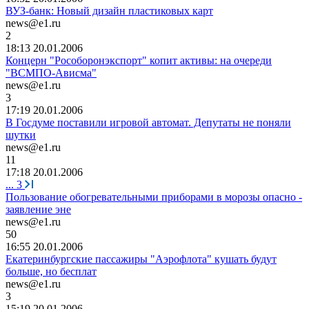
ВУЗ-банк: Новый дизайн пластиковых карт
news@e1.ru
2
18:13 20.01.2006
Концерн "Рособоронэкспорт" копит активы: на очереди
"ВСМПО-Ависма"
news@e1.ru
3
17:19 20.01.2006
В Госдуме поставили игровой автомат. Депутаты не поняли
шутки
news@e1.ru
11
17:18 20.01.2006
...
3
Пользование обогревательными приборами в морозы опасно -
заявление эне
news@e1.ru
50
16:55 20.01.2006
Екатеринбургские пассажиры "Аэрофлота" кушать будут
больше, но бесплат
news@e1.ru
3
15:19 20.01.2006