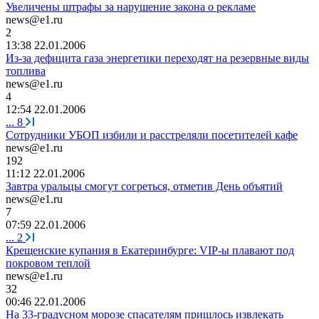
Увеличены штрафы за нарушение закона о рекламе
news@e1.ru
2
13:38 22.01.2006
Из-за дефицита газа энергетики переходят на резервные виды
топлива
news@e1.ru
4
12:54 22.01.2006
...
8
Сотрудники УБОП избили и расстреляли посетителей кафе
news@e1.ru
192
11:12 22.01.2006
Завтра уральцы смогут согреться, отметив День объятий
news@e1.ru
7
07:59 22.01.2006
...
2
Крещенские купания в Екатеринбурге: VIP-ы плавают под
покровом теплой
news@e1.ru
32
00:46 22.01.2006
На 33-градусном морозе спасателям пришлось извлекать