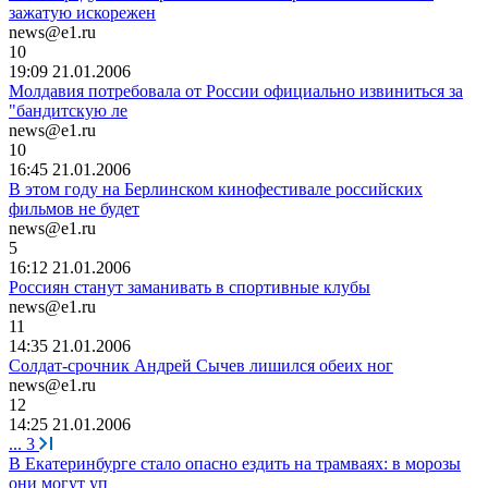
зажатую искорежен
news@e1.ru
10
19:09 21.01.2006
Молдавия потребовала от России официально извиниться за
"бандитскую ле
news@e1.ru
10
16:45 21.01.2006
В этом году на Берлинском кинофестивале российских
фильмов не будет
news@e1.ru
5
16:12 21.01.2006
Россиян станут заманивать в спортивные клубы
news@e1.ru
11
14:35 21.01.2006
Солдат-срочник Андрей Сычев лишился обеих ног
news@e1.ru
12
14:25 21.01.2006
...
3
В Екатеринбурге стало опасно ездить на трамваях: в морозы
они могут уп