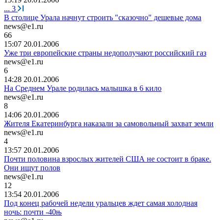
...
3
В столице Урала начнут строить "сказочно" дешевые дома
news@e1.ru
66
15:07 20.01.2006
Уже три европейские страны недополучают российский газ
news@e1.ru
6
14:28 20.01.2006
На Среднем Урале родилась малышка в 6 кило
news@e1.ru
8
14:06 20.01.2006
Жителя Екатеринбурга наказали за самовольный захват земли
news@e1.ru
4
13:57 20.01.2006
Почти половина взрослых жителей США не состоит в браке.
Они ищут полов
news@e1.ru
12
13:54 20.01.2006
Под конец рабочей недели уральцев ждет самая холодная
ночь: почти -40њ