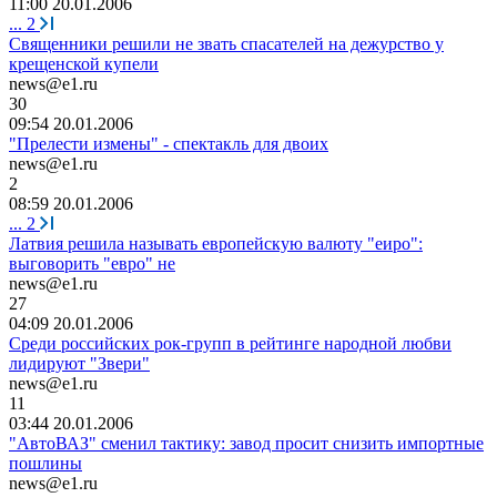
11:00 20.01.2006
...
2
Священники решили не звать спасателей на дежурство у
крещенской купели
news@e1.ru
30
09:54 20.01.2006
"Прелести измены" - спектакль для двоих
news@e1.ru
2
08:59 20.01.2006
...
2
Латвия решила называть европейскую валюту "еиро":
выговорить "евро" не
news@e1.ru
27
04:09 20.01.2006
Среди российских рок-групп в рейтинге народной любви
лидируют "Звери"
news@e1.ru
11
03:44 20.01.2006
"АвтоВАЗ" сменил тактику: завод просит снизить импортные
пошлины
news@e1.ru