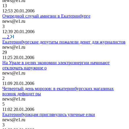
news@e1.ru
13
12:53 20.01.2006
Очередной случай амнезии в Екатеринбурге
news@e1.ru
3
12:39 20.01.2006
...
2
Екатеринбургские депутаты пожалели денег для журналистов
news@e1.ru
29
11:25 20.01.2006
На Урале в целях экономии электроэнергии начинают
отключать наружное о
news@e1.ru
2
11:09 20.01.2006
Четвертый день морозов: в екатеринбургских магазинах
возник дефицит ры
news@e1.ru
5
11:02 20.01.2006
Екатеринбуржцам приглянулись уличные елки
news@e1.ru
3