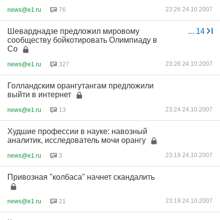
23:26 24.10.2007
news@e1.ru
76
Шеварднадзе предложил мировому
...
14
сообществу бойкотировать Олимпиаду в
Со
23:26 24.10.2007
news@e1.ru
327
Голландским орангутангам предложили
выйти в интернет
23:24 24.10.2007
news@e1.ru
13
Худшие профессии в науке: навозный
аналитик, исследователь мочи орангу
23:19 24.10.2007
news@e1.ru
3
Привозная "колбаса" начнет скандалить
23:19 24.10.2007
news@e1.ru
21