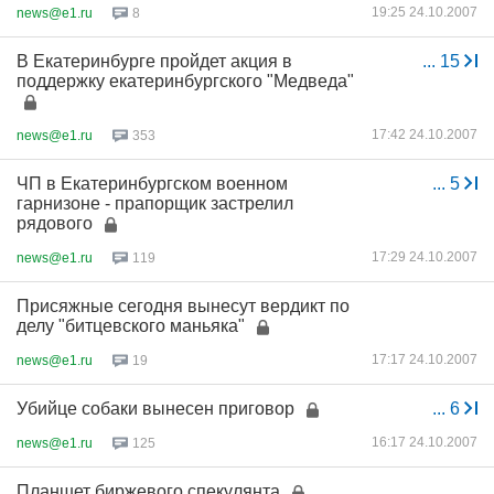
19:25 24.10.2007
news@e1.ru
8
В Екатеринбурге пройдет акция в
...
15
поддержку екатеринбургского "Медведа"
17:42 24.10.2007
news@e1.ru
353
ЧП в Екатеринбургском военном
...
5
гарнизоне - прапорщик застрелил
рядового
17:29 24.10.2007
news@e1.ru
119
Присяжные сегодня вынесут вердикт по
делу "битцевского маньяка"
17:17 24.10.2007
news@e1.ru
19
Убийце собаки вынесен приговор
...
6
16:17 24.10.2007
news@e1.ru
125
Планшет биржевого спекулянта