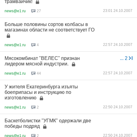
трамвайчик!
23:01 24.10.2007
news@e1.ru
27
Больше половины сортов колбасы в
магазинах области не соответствует ГО
22:57 24.10.2007
news@e1.ru
4
Мясокомбинат "ВЕЛЕС" признан
...
2
лидером мясной индустрии.
22:57 24.10.2007
news@e1.ru
44
У жителя Екатеринбурга изъяты
боеприпасы и инструкцию по
изготовлению
22:50 24.10.2007
news@e1.ru
2
Баскетболистки "УГМК" одержали две
победы подряд
22:50 24.10.2007
news@e1.ru
2