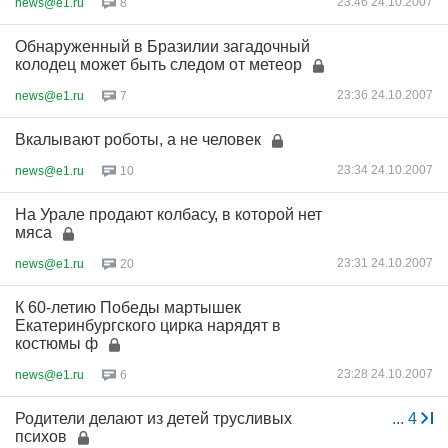
23:46 24.10.2007
news@e1.ru
8
Обнаруженный в Бразилии загадочный
колодец может быть следом от метеор
23:36 24.10.2007
news@e1.ru
7
Вкалывают роботы, а не человек
23:34 24.10.2007
news@e1.ru
10
На Урале продают колбасу, в которой нет
мяса
23:31 24.10.2007
news@e1.ru
20
К 60-летию Победы мартышек
Екатеринбургского цирка нарядят в
костюмы ф
23:28 24.10.2007
news@e1.ru
6
Родители делают из детей трусливых
...
4
психов