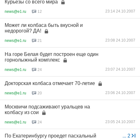
Курьезы со всего мира
23:14 24.10.2007
news@e1.ru
12
Может ли колбаса быть вкусной и
недорогой? ДА!
23:08 24.10.2007
news@e1.ru
21
На горе Белая будет построен еще один
горнолыжный комплекс
23:07 24.10.2007
news@e1.ru
24
Докторская колбаса отмечает 70-летие
23:06 24.10.2007
news@e1.ru
20
Москвичи подсаживают уральцев на
колбасу из сои
23:05 24.10.2007
news@e1.ru
24
По Екатеринбургу проедет пасхальный
...
2