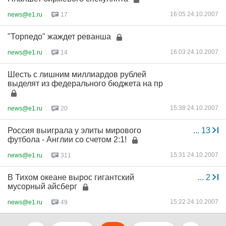
16:05 24.10.2007
news@e1.ru
17
"Торпедо" жаждет реванша
16:03 24.10.2007
news@e1.ru
14
Шесть с лишним миллиардов рублей
выделят из федерального бюджета на пр
15:38 24.10.2007
news@e1.ru
20
Россия выиграла у элиты мирового
...
13
футбола - Англии со счетом 2:1!
15:31 24.10.2007
news@e1.ru
311
В Тихом океане вырос гигантский
...
2
мусорный айсберг
15:22 24.10.2007
news@e1.ru
49