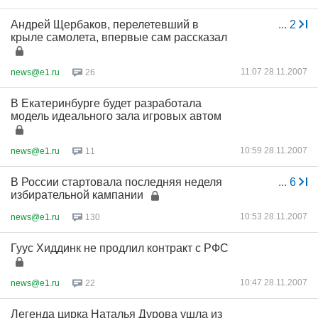
Андрей Щербаков, перелетевший в
...
2
крыле самолета, впервые сам рассказал
11:07 28.11.2007
news@e1.ru
26
В Екатеринбурге будет разработала
модель идеального зала игровых автом
10:59 28.11.2007
news@e1.ru
11
В России стартовала последняя неделя
...
6
избирательной кампании
10:53 28.11.2007
news@e1.ru
130
Гуус Хиддинк не продлил контракт с РФС
10:47 28.11.2007
news@e1.ru
22
Легенда цирка Наталья Дурова ушла из