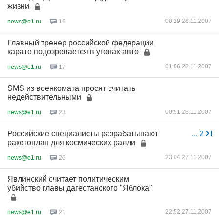
жизни
08:29 28.11.2007
news@e1.ru
16
Главный тренер российской федерации
карате подозревается в угонах авто
01:06 28.11.2007
news@e1.ru
17
SMS из военкомата просят считать
недействительными
00:51 28.11.2007
news@e1.ru
23
Российские специалисты разрабатывают
...
2
ракетоплан для космических ралли
23:04 27.11.2007
news@e1.ru
26
Явлинский считает политическим
убийство главы дагестанского "Яблока"
22:52 27.11.2007
news@e1.ru
21