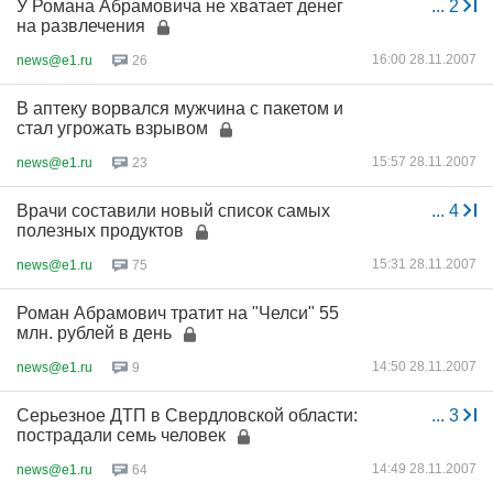
У Романа Абрамовича не хватает денег
...
2
на развлечения
16:00 28.11.2007
news@e1.ru
26
В аптеку ворвался мужчина с пакетом и
стал угрожать взрывом
15:57 28.11.2007
news@e1.ru
23
Врачи составили новый список самых
...
4
полезных продуктов
15:31 28.11.2007
news@e1.ru
75
Роман Абрамович тратит на "Челси" 55
млн. рублей в день
14:50 28.11.2007
news@e1.ru
9
Серьезное ДТП в Свердловской области:
...
3
пострадали семь человек
14:49 28.11.2007
news@e1.ru
64