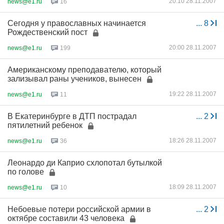
20:10 28.11.2007
news@e1.ru
16
Сегодня у православных начинается
...
8
Рождественский пост
20:00 28.11.2007
news@e1.ru
199
Американскому преподавателю, который
зализывал раны учеников, вынесен
19:22 28.11.2007
news@e1.ru
11
В Екатеринбурге в ДТП пострадал
...
2
пятилетний ребенок
18:26 28.11.2007
news@e1.ru
36
Леонардо ди Каприо схлопотал бутылкой
по голове
18:09 28.11.2007
news@e1.ru
10
Небоевые потери российской армии в
...
2
октябре составили 43 человека