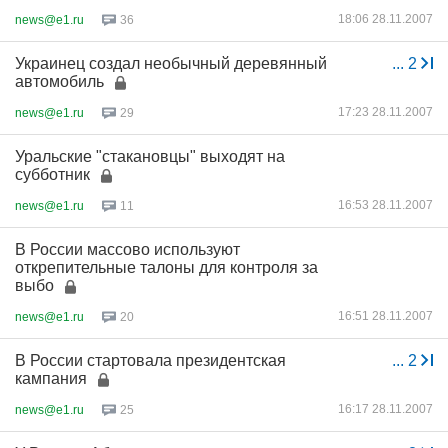
18:06 28.11.2007
news@e1.ru
36
Украинец создал необычный деревянный
...
2
автомобиль
17:23 28.11.2007
news@e1.ru
29
Уральские "стакановцы" выходят на
субботник
16:53 28.11.2007
news@e1.ru
11
В России массово используют
открепительные талоны для контроля за
выбо
16:51 28.11.2007
news@e1.ru
20
В России стартовала президентская
...
2
кампания
16:17 28.11.2007
news@e1.ru
25