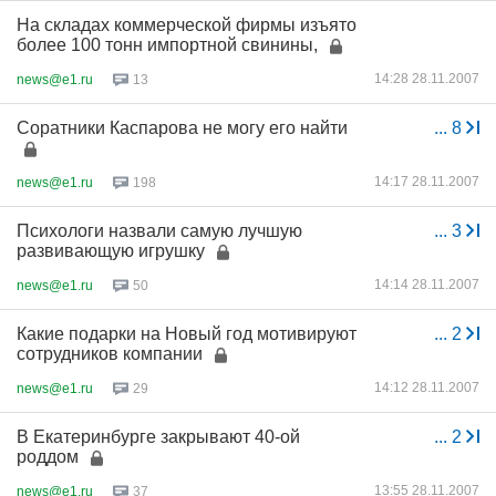
На складах коммерческой фирмы изъято
более 100 тонн импортной свинины,
14:28 28.11.2007
news@e1.ru
13
Соратники Каспарова не могу его найти
...
8
14:17 28.11.2007
news@e1.ru
198
Психологи назвали самую лучшую
...
3
развивающую игрушку
14:14 28.11.2007
news@e1.ru
50
Какие подарки на Новый год мотивируют
...
2
сотрудников компании
14:12 28.11.2007
news@e1.ru
29
В Екатеринбурге закрывают 40-ой
...
2
роддом
13:55 28.11.2007
news@e1.ru
37