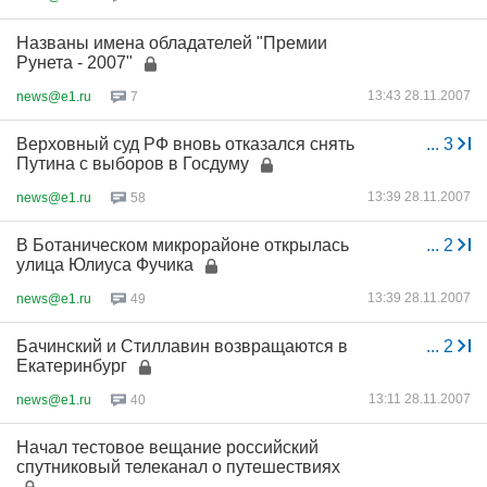
Названы имена обладателей "Премии
Рунета - 2007"
13:43 28.11.2007
news@e1.ru
7
Верховный суд РФ вновь отказался снять
...
3
Путина с выборов в Госдуму
13:39 28.11.2007
news@e1.ru
58
В Ботаническом микрорайоне открылась
...
2
улица Юлиуса Фучика
13:39 28.11.2007
news@e1.ru
49
Бачинский и Стиллавин возвращаются в
...
2
Екатеринбург
13:11 28.11.2007
news@e1.ru
40
Начал тестовое вещание российский
спутниковый телеканал о путешествиях