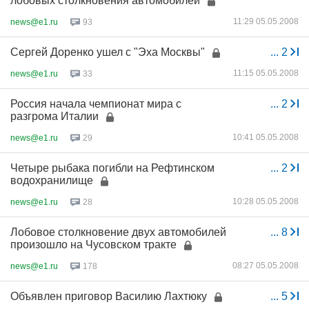
лобовых столкновения автомобилей
11:29 05.05.2008
news@e1.ru
93
Сергей Доренко ушел с "Эха Москвы"
...
2
11:15 05.05.2008
news@e1.ru
33
Россия начала чемпионат мира с
...
2
разгрома Италии
10:41 05.05.2008
news@e1.ru
29
Четыре рыбака погибли на Рефтинском
...
2
водохранилище
10:28 05.05.2008
news@e1.ru
28
Лобовое столкновение двух автомобилей
...
8
произошло на Чусовском тракте
08:27 05.05.2008
news@e1.ru
178
Объявлен приговор Василию Лахтюку
...
5