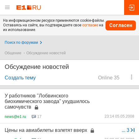
На информационном ресурсе применяются cookie-файлы.
Согласен
Оставаясь на сайте, вы подтверждаете свое
согласие
на
их использование.
Поиск по форумам
Общение
Обсуждение новостей
Обсуждение новостей
Создать тему
Online 35
У работников "Лобвинского
биохимического завода" ухудшилось
самочувств
23:14 05.05.2008
news@e1.ru
17
Цены на авиабилеты взлетят вверх
...
3