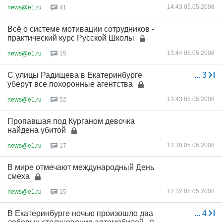
14:43 05.05.2008
news@e1.ru
41
Всё о системе мотивации сотрудников -
практический курс Русской Школы
13:44 05.05.2008
news@e1.ru
15
С улицы Радищева в Екатеринбурге
...
3
уберут все похоронные агентства
13:43 05.05.2008
news@e1.ru
52
Пропавшая под Курганом девочка
найдена убитой
13:30 05.05.2008
news@e1.ru
17
В мире отмечают международный День
смеха
12:32 05.05.2008
news@e1.ru
15
В Екатеринбурге ночью произошло два
...
4