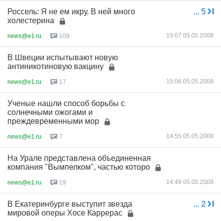
Россель: Я не ем икру. В ней много
...
5
холестерина
15:07 05.05.2008
news@e1.ru
109
В Швеции испытывают новую
антиникотиновую вакцину
15:06 05.05.2008
news@e1.ru
17
Ученые нашли способ борьбы с
солнечными ожогами и
преждевременными мор
14:55 05.05.2008
news@e1.ru
7
На Урале представлена объединенная
компания "Вымпелком", частью которо
14:49 05.05.2008
news@e1.ru
19
В Екатеринбурге выступит звезда
...
2
мировой оперы Хосе Каррерас