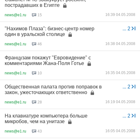
пострадавших в Египте
16:39 04.05.2008
news@e1.ru
15
"Нахимов Плаза": бизнес-центр номер
...
2
один в уральской столице
16:38 04.05.2008
news@e1.ru
46
Французам покажут "Евровидение" с
комментариями Жана-Поля Готье
16:35 04.05.2008
news@e1.ru
10
Общественная палата против поправок в
...
2
закон, ужесточающих ответственно
16:19 04.05.2008
news@e1.ru
28
На клавиатуре компьютера больше
...
2
микробов, чем на унитазе
16:05 04.05.2008
news@e1.ru
43