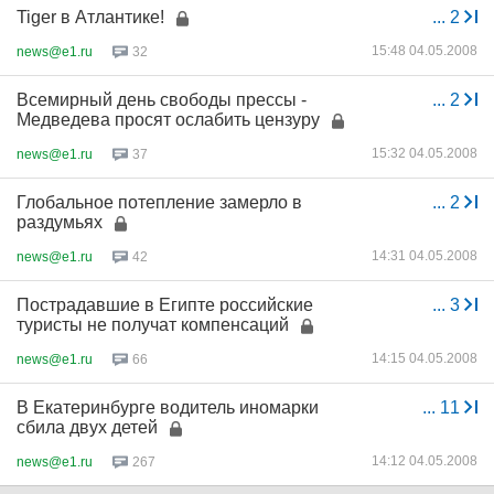
Tiger в Атлантике!
...
2
15:48 04.05.2008
news@e1.ru
32
Всемирный день свободы прессы -
...
2
Медведева просят ослабить цензуру
15:32 04.05.2008
news@e1.ru
37
Глобальное потепление замерло в
...
2
раздумьях
14:31 04.05.2008
news@e1.ru
42
Пострадавшие в Египте российские
...
3
туристы не получат компенсаций
14:15 04.05.2008
news@e1.ru
66
В Екатеринбурге водитель иномарки
...
11
сбила двух детей
14:12 04.05.2008
news@e1.ru
267