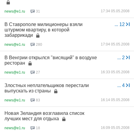
17:34 05.05.2008
news@e1.ru
31
В Ставрополе милиционеры взяли
...
12
штурмом квартиру, в которой
забаррикади
17:04 05.05.2008
news@e1.ru
280
В Венгрии открылся "висящий" в воздухе
...
2
ресторан
16:33 05.05.2008
news@e1.ru
27
Злостных неплательщиков перестали
...
4
выпускать из страны
16:14 05.05.2008
news@e1.ru
83
Новая Зеландия возглавила список
лучших мест для отдыха
16:09 05.05.2008
news@e1.ru
18