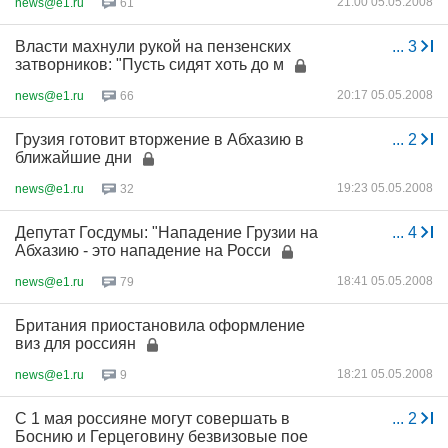
21:00 05.05.2008
news@e1.ru
61
Власти махнули рукой на пензенских
...
3
затворников: "Пусть сидят хоть до м
20:17 05.05.2008
news@e1.ru
66
Грузия готовит вторжение в Абхазию в
...
2
ближайшие дни
19:23 05.05.2008
news@e1.ru
32
Депутат Госдумы: "Нападение Грузии на
...
4
Абхазию - это нападение на Росси
18:41 05.05.2008
news@e1.ru
79
Британия приостановила оформление
виз для россиян
18:21 05.05.2008
news@e1.ru
9
С 1 мая россияне могут совершать в
...
2
Боснию и Герцеговину безвизовые пое