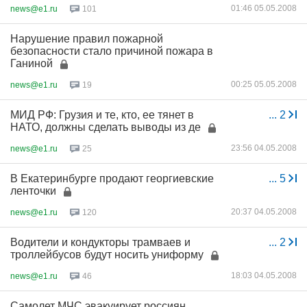
01:46 05.05.2008
news@e1.ru
101
Нарушение правил пожарной
безопасности стало причиной пожара в
Ганиной
00:25 05.05.2008
news@e1.ru
19
МИД РФ: Грузия и те, кто, ее тянет в
...
2
НАТО, должны сделать выводы из де
23:56 04.05.2008
news@e1.ru
25
В Екатеринбурге продают георгиевские
...
5
ленточки
20:37 04.05.2008
news@e1.ru
120
Водители и кондукторы трамваев и
...
2
троллейбусов будут носить униформу
18:03 04.05.2008
news@e1.ru
46
Самолет МЧС эвакуирует россиян,