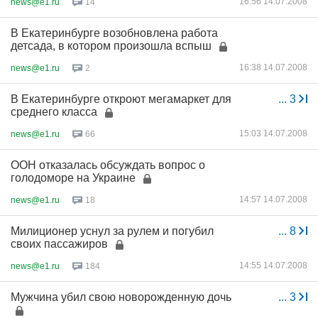
16:56 14.07.2008
news@e1.ru
14
В Екатеринбурге возобновлена работа
детсада, в котором произошла вспыш
16:38 14.07.2008
news@e1.ru
2
В Екатеринбурге откроют мегамаркет для
...
3
среднего класса
15:03 14.07.2008
news@e1.ru
66
ООН отказалась обсуждать вопрос о
голодоморе на Украине
14:57 14.07.2008
news@e1.ru
18
Милиционер уснул за рулем и погубил
...
8
своих пассажиров
14:55 14.07.2008
news@e1.ru
184
Мужчина убил свою новорожденную дочь
...
3