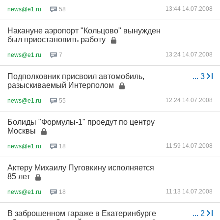
13:44 14.07.2008
news@e1.ru
58
Накануне аэропорт "Кольцово" вынужден
был приостановить работу
13:24 14.07.2008
news@e1.ru
7
Подполковник присвоил автомобиль,
...
3
разыскиваемый Интерполом
12:24 14.07.2008
news@e1.ru
55
Болиды "Формулы-1" проедут по центру
Москвы
11:59 14.07.2008
news@e1.ru
18
Актеру Михаилу Пуговкину исполняется
85 лет
11:13 14.07.2008
news@e1.ru
18
В заброшенном гараже в Екатеринбурге
...
2