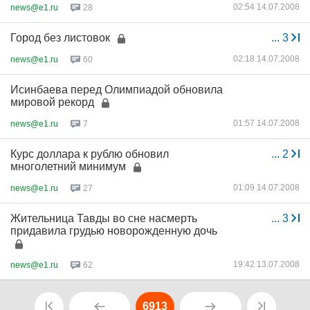
02:54 14.07.2008
news@e1.ru
28
Город без листовок
...
3
02:18 14.07.2008
news@e1.ru
60
Исинбаева перед Олимпиадой обновила
мировой рекорд
01:57 14.07.2008
news@e1.ru
7
Курс доллара к рублю обновил
...
2
многолетний минимум
01:09 14.07.2008
news@e1.ru
27
Жительница Тавды во сне насмерть
...
3
придавила грудью новорожденную дочь
19:42 13.07.2008
news@e1.ru
62
6913