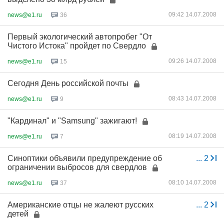
09:42 14.07.2008
news@e1.ru
36
Первый экологический автопробег "От
Чистого Истока" пройдет по Свердло
09:26 14.07.2008
news@e1.ru
15
Сегодня День российской почты
08:43 14.07.2008
news@e1.ru
9
"Кардинал" и "Samsung" зажигают!
08:19 14.07.2008
news@e1.ru
7
Синоптики объявили предупреждение об
...
2
ограничении выбросов для свердлов
08:10 14.07.2008
news@e1.ru
37
Американские отцы не жалеют русских
...
2
детей