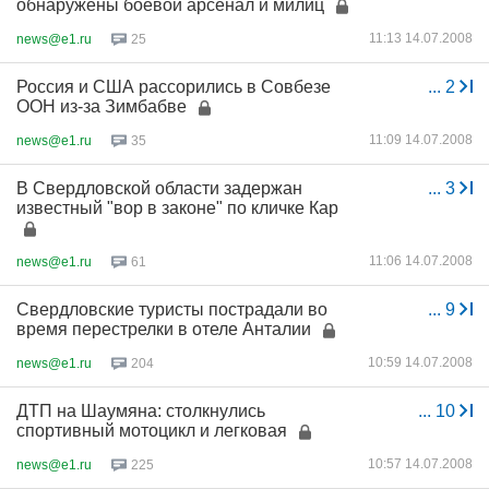
обнаружены боевой арсенал и милиц
11:13 14.07.2008
news@e1.ru
25
Россия и США рассорились в Совбезе
...
2
ООН из-за Зимбабве
11:09 14.07.2008
news@e1.ru
35
В Свердловской области задержан
...
3
известный "вор в законе" по кличке Кар
11:06 14.07.2008
news@e1.ru
61
Свердловские туристы пострадали во
...
9
время перестрелки в отеле Анталии
10:59 14.07.2008
news@e1.ru
204
ДТП на Шаумяна: столкнулись
...
10
спортивный мотоцикл и легковая
10:57 14.07.2008
news@e1.ru
225