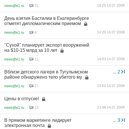
14:25 14.07.2008
news@e1.ru
72
День взятия Бастилии в Екатеринбурге
отметят дипломатическим приемом
14:20 14.07.2008
news@e1.ru
8
"Сухой" планирует экспорт вооружений
на $10-15 млрд за 10 лет
14:03 14.07.2008
news@e1.ru
11
Вблизи детского лагеря в Тугулымском
...
2
районе обнаружено тело убитого му
13:52 14.07.2008
news@e1.ru
27
Цены в отпуске!
13:46 14.07.2008
news@e1.ru
13
В прямом маркетинге лидирует
...
3
электронная почта