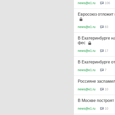
news@e1.ru
106
Евросоюз отложит 
news@e1.ru
83
В Екатеринбурге н
фес
news@e1.ru
17
В Екатеринбурге от
news@e1.ru
7
Россияне заспамил
news@e1.ru
10
В Москве построят
news@e1.ru
10