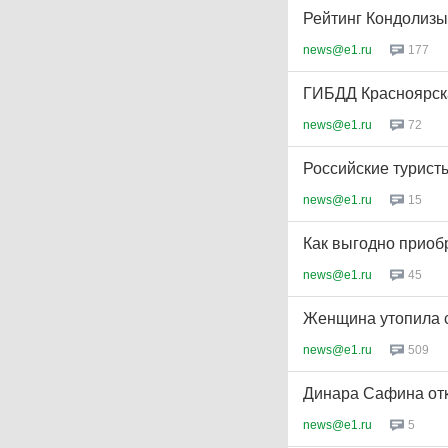
Рейтинг Кондолизы
news@e1.ru
177
ГИБДД Красноярск
news@e1.ru
72
Российские туристы
news@e1.ru
15
Как выгодно приоб
news@e1.ru
45
Женщина утопила с
news@e1.ru
509
Динара Сафина отк
news@e1.ru
5