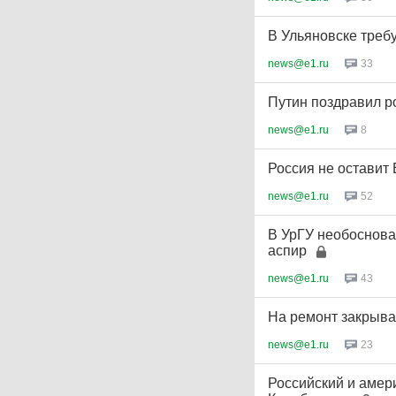
В Ульяновске треб
news@e1.ru
33
Путин поздравил р
news@e1.ru
8
Россия не оставит
news@e1.ru
52
В УрГУ необоснова
аспир
news@e1.ru
43
На ремонт закрыва
news@e1.ru
23
Российский и амер