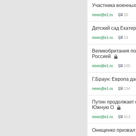
Участника военны
news@e1.ru
20
Детский сад Екате
news@e1.ru
13
Великобритания по
Россией
news@e1.ru
105
Г.Браун: Европа да
news@e1.ru
134
Путин продолжает 
Южную О
news@e1.ru
413
Онищенко призвал 