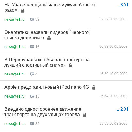
На Урале женщины чаще мужчин болеют
...
3
раком
17:17 10.09.2008
news@e1.ru
59
Энергетики назвали лидеров "черного"
списка должников
16:53 10.09.2008
news@e1.ru
16
В Первоуральске объявлен конкурс на
лучший спортивный снимок
16:39 10.09.2008
news@e1.ru
4
Apple представил новый iPod nano 4G
16:34 10.09.2008
news@e1.ru
13
Введено одностороннее движение
...
2
транспорта на двух улицах города
15:53 10.09.2008
news@e1.ru
32