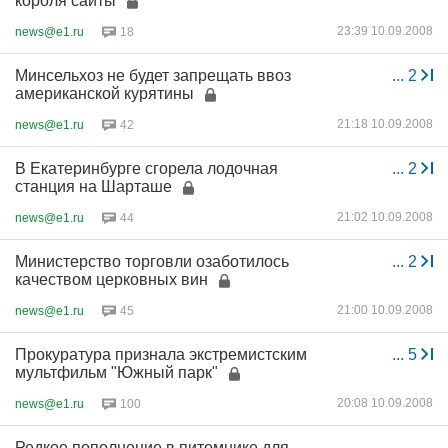
короля сайты
23:39 10.09.2008
news@e1.ru
18
Минсельхоз не будет запрещать ввоз
...
2
американской курятины
21:18 10.09.2008
news@e1.ru
42
В Екатеринбурге сгорела лодочная
...
2
станция на Шарташе
21:02 10.09.2008
news@e1.ru
44
Министерство торговли озаботилось
...
2
качеством церковных вин
21:00 10.09.2008
news@e1.ru
45
Прокуратура признала экстремистским
...
5
мультфильм "Южный парк"
20:08 10.09.2008
news@e1.ru
100
Редкое пополнение в питомнике для