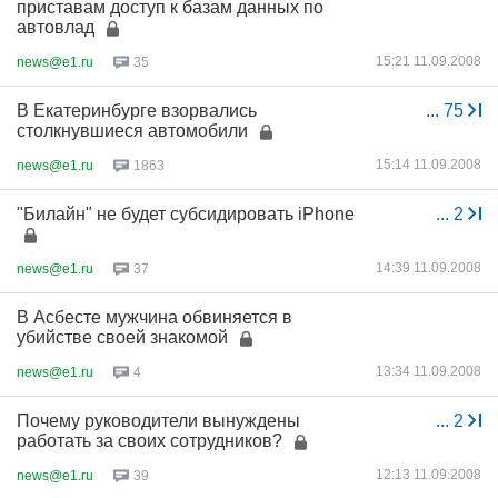
приставам доступ к базам данных по
автовлад
15:21 11.09.2008
news@e1.ru
35
В Екатеринбурге взорвались
...
75
столкнувшиеся автомобили
15:14 11.09.2008
news@e1.ru
1863
"Билайн" не будет субсидировать iPhone
...
2
14:39 11.09.2008
news@e1.ru
37
В Асбесте мужчина обвиняется в
убийстве своей знакомой
13:34 11.09.2008
news@e1.ru
4
Почему руководители вынуждены
...
2
работать за своих сотрудников?
12:13 11.09.2008
news@e1.ru
39