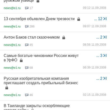
рубежом убийце
09:12 11.09.2008
news@e1.ru
17
13 сентября объявлен Днем трезвости
...
12
09:07 11.09.2008
news@e1.ru
286
Антон Баков стал сказочником
...
2
08:56 11.09.2008
news@e1.ru
45
Самые богатые чиновники России живут
...
3
в УрФО
06:39 11.09.2008
news@e1.ru
68
Русская изобретательная компания
...
2
приглашает создать прибыльный бизнес
02:15 11.09.2008
news@e1.ru
46
В Таиланде закрыты оскорбляющие