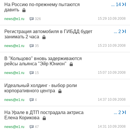
На Россию по-прежнему пытаются
...
14
давить
15:29 10.09.2008
news@e1.ru
326
Регистрация автомобиля в ГИБДД будет
...
2
занимать 2 часа
15:23 10.09.2008
news@e1.ru
35
В "Кольцово" вновь задерживаются
рейсы альянса "Эйр Юнион"
15:07 10.09.2008
news@e1.ru
15
Идеальный холдинг - выбор роли
корпоративного центра
14:37 10.09.2008
news@e1.ru
4
На Урале в ДТП пострадала актриса
...
2
Елена Корикова
14:31 10.09.2008
news@e1.ru
47