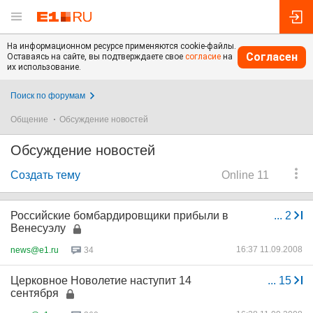
На информационном ресурсе применяются cookie-файлы.
Согласен
Оставаясь на сайте, вы подтверждаете свое
согласие
на
их использование.
Поиск по форумам
Общение
Обсуждение новостей
Обсуждение новостей
Создать тему
Online 11
Российские бомбардировщики прибыли в
...
2
Венесуэлу
16:37 11.09.2008
news@e1.ru
34
Церковное Новолетие наступит 14
...
15
сентября