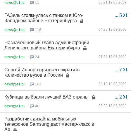
08:21 19.03.2009
news@e1.ru
11
ГАЗель столкнулась с танком в Юго-
...
5
Западном районе Екатеринбурга
04:29 19.03.2009
news@e1.ru
116
Назначен новый глава администрации
Ленинского района Екатеринбурга
01:26 19.03.2009
news@e1.ru
24
Сергей Иванов призвал сократить
...
7
количество вузов в России
00:10 19.03.2009
news@e1.ru
162
Кубинцы выбрали лучший ВАЗ страны
...
2
23:22 18.03.2009
news@e1.ru
46
Разработчик дизайна мобильных
телефонов Samsung даст мастер-класс в
Ар