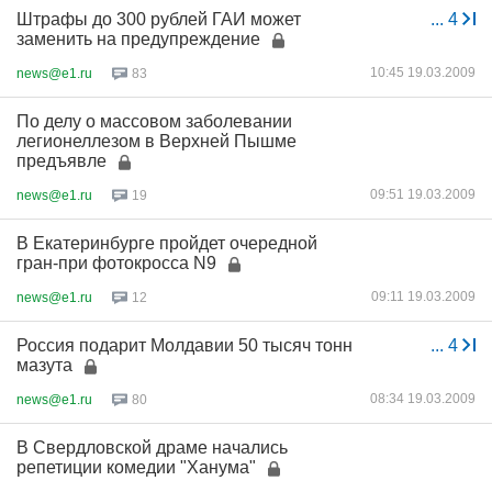
Штрафы до 300 рублей ГАИ может
...
4
заменить на предупреждение
10:45 19.03.2009
news@e1.ru
83
По делу о массовом заболевании
легионеллезом в Верхней Пышме
предъявле
09:51 19.03.2009
news@e1.ru
19
В Екатеринбурге пройдет очередной
гран-при фотокросса N9
09:11 19.03.2009
news@e1.ru
12
Россия подарит Молдавии 50 тысяч тонн
...
4
мазута
08:34 19.03.2009
news@e1.ru
80
В Свердловской драме начались
репетиции комедии "Ханума"