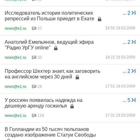
Исследователь истории политических
...
2
репрессий из Польши приедет в Екате
18:55 19.03.2009
news@e1.ru
37
Анатолий Емельянов, ведущий эфира
...
2
"Радио УрГУ online"
18:22 19.03.2009
news@e1.ru
33
Профессор Шехтер знает, как заговорить
...
2
на английском через 30 дней
17:51 19.03.2009
news@e1.ru
28
У россиян появилась надежда на
...
5
дешевую аренду госжилья
17:31 19.03.2009
news@e1.ru
119
В Голландии из 50 тысяч тюльпанов
создано изображение Статуи Свободы