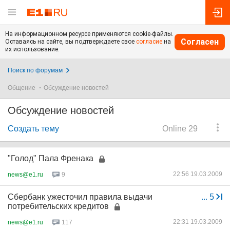
На информационном ресурсе применяются cookie-файлы.
Согласен
Оставаясь на сайте, вы подтверждаете свое
согласие
на
их использование.
Поиск по форумам
Общение
Обсуждение новостей
Обсуждение новостей
Создать тему
Online 29
"Голод" Пала Френака
22:56 19.03.2009
news@e1.ru
9
Сбербанк ужесточил правила выдачи
...
5
потребительских кредитов
22:31 19.03.2009
news@e1.ru
117