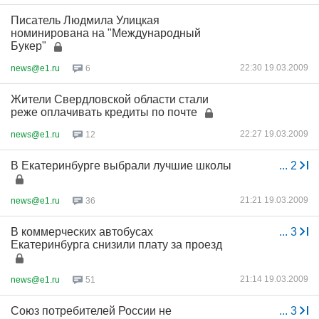
Писатель Людмила Улицкая
номинирована на "Международный
Букер"
22:30 19.03.2009
news@e1.ru
6
Жители Свердловской области стали
реже оплачивать кредиты по почте
22:27 19.03.2009
news@e1.ru
12
В Екатеринбурге выбрали лучшие школы
...
2
21:21 19.03.2009
news@e1.ru
36
В коммерческих автобусах
...
3
Екатеринбурга снизили плату за проезд
21:14 19.03.2009
news@e1.ru
51
Союз потребителей России не
...
3