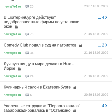
23:07 18.03.2009
news@e1.ru
20
В Екатеринбурге действуют
...
4
недобросовестные фирмы по установке
окон
21:45 18.03.2009
news@e1.ru
76
Comedy Club подал в суд на патриотов
...
2
21:16 18.03.2009
news@e1.ru
34
Лучшую пиццу в мире делают в Нью -
Йорке
21:16 18.03.2009
news@e1.ru
24
Кулинарный салон в Екатеринбурге
20:59 18.03.2009
news@e1.ru
6
Уволенные сотрудники "Первого канала"
...
4
забаррикадировались в "Останкино