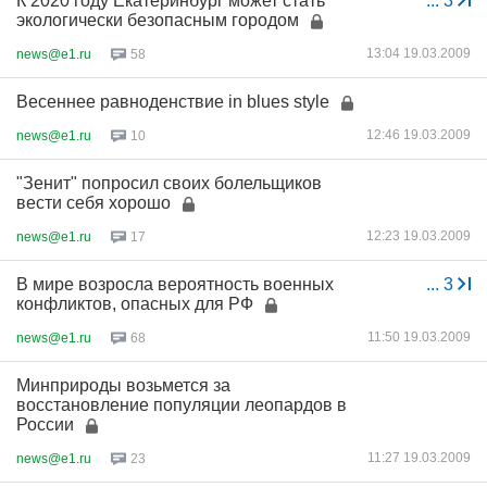
К 2020 году Екатеринбург может стать
...
3
экологически безопасным городом
13:04 19.03.2009
news@e1.ru
58
Весеннее равноденствие in blues style
12:46 19.03.2009
news@e1.ru
10
"Зенит" попросил своих болельщиков
вести себя хорошо
12:23 19.03.2009
news@e1.ru
17
В мире возросла вероятность военных
...
3
конфликтов, опасных для РФ
11:50 19.03.2009
news@e1.ru
68
Минприроды возьмется за
восстановление популяции леопардов в
России
11:27 19.03.2009
news@e1.ru
23