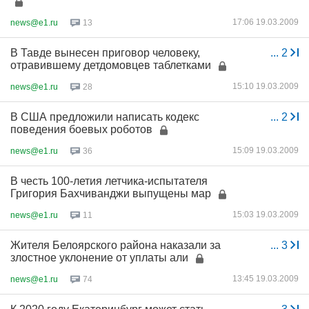
17:06 19.03.2009
news@e1.ru
13
В Тавде вынесен приговор человеку,
...
2
отравившему детдомовцев таблетками
15:10 19.03.2009
news@e1.ru
28
В США предложили написать кодекс
...
2
поведения боевых роботов
15:09 19.03.2009
news@e1.ru
36
В честь 100-летия летчика-испытателя
Григория Бахчиванджи выпущены мар
15:03 19.03.2009
news@e1.ru
11
Жителя Белоярского района наказали за
...
3
злостное уклонение от уплаты али
13:45 19.03.2009
news@e1.ru
74