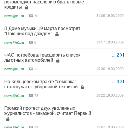
рекомендует населению брать новые
кредиты
21:06 19.03.2009
news@e1.ru
70
В Доме музыки 19 марта посмотрят
"Поющих под дождем"
19:57 19.03.2009
news@e1.ru
6
ФАС потребовал расширить список
...
2
льготных автомобилей
19:30 19.03.2009
news@e1.ru
33
На Кольцовском тракте "семерка"
...
4
столкнулась с уборочной техникой
19:22 19.03.2009
news@e1.ru
78
Громкий протест двух уволенных
журналистов - заказной, считает Первый
19:02 19.03.2009
news@e1.ru
19