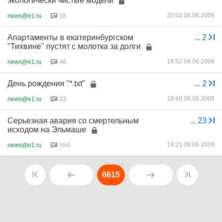
экологически чистые модели
20:02 08.06.2009
news@e1.ru
16
Апартаменты в екатеринбургском
...
2
"Тихвине" пустят с молотка за долги
19:52 08.06.2009
news@e1.ru
46
День рождения "*.txt"
...
2
19:49 08.06.2009
news@e1.ru
33
Серьезная авария со смертельным
...
23
исходом на Эльмаше
19:21 08.06.2009
news@e1.ru
554
6615