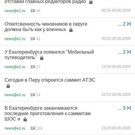
отставки главных редакторов радио
00:24 09.06.2009
news@e1.ru
32
Ответсвенность чиновников в округе
...
2
должна быть как у военных
00:01 09.06.2009
news@e1.ru
41
У Екатеринбурга появился "Мобильный
...
2
путеводитель"
23:54 08.06.2009
news@e1.ru
27
Сегодня в Перу откроется саммит АТЭС
23:53 08.06.2009
news@e1.ru
14
В Екатеринбурге заканчиваются
...
5
последние приготовления к саммитам
ШОС и
23:29 08.06.2009
news@e1.ru
118