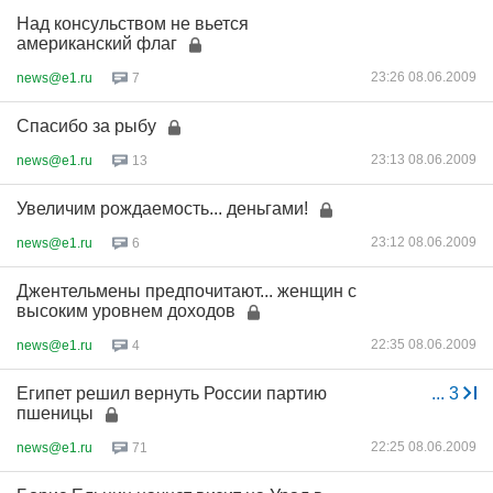
Над консульством не вьется
американский флаг
23:26 08.06.2009
news@e1.ru
7
Спасибо за рыбу
23:13 08.06.2009
news@e1.ru
13
Увеличим рождаемость... деньгами!
23:12 08.06.2009
news@e1.ru
6
Джентельмены предпочитают... женщин с
высоким уровнем доходов
22:35 08.06.2009
news@e1.ru
4
Египет решил вернуть России партию
...
3
пшеницы
22:25 08.06.2009
news@e1.ru
71