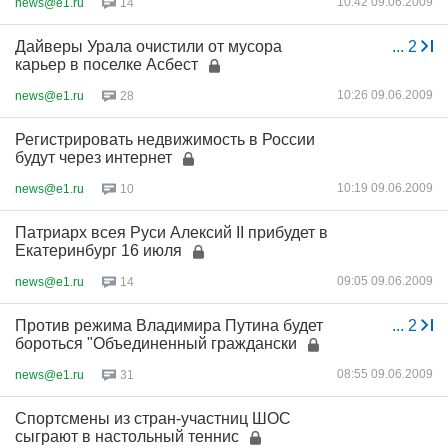
10:42 09.06.2009
news@e1.ru
14
Дайверы Урала очистили от мусора
...
2
карьер в поселке Асбест
10:26 09.06.2009
news@e1.ru
28
Регистрировать недвижимость в России
будут через интернет
10:19 09.06.2009
news@e1.ru
10
Патриарх всея Руси Алексий II прибудет в
Екатеринбург 16 июля
09:05 09.06.2009
news@e1.ru
14
Против режима Владимира Путина будет
...
2
бороться "Объединенный граждански
08:55 09.06.2009
news@e1.ru
31
Спортсмены из стран-участниц ШОС
сыграют в настольный теннис