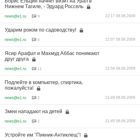
Борис Ельцин начнет визит на Урал в
Нижнем Тагиле, - Эдуард Россель
22:17 08.06.2009
news@e1.ru
9
Ударим роком по садоводству!
22:07 08.06.2009
news@e1.ru
4
Ясир Арафат и Махмуд Аббас понимают
друг друга
21:56 08.06.2009
news@e1.ru
11
Подлейте в компьютер, спиртика,
пожалуйста!
21:49 08.06.2009
news@e1.ru
2
Змеи нападают на детей
21:45 08.06.2009
news@e1.ru
2
Устройте им "Пикник-Антиклещ"!