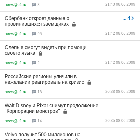
21:43 08.06.2009
news@e1.ru
3
Сбербанк откроет данные о
...
4
провинившихся заемщиках
21:42 08.06.2009
news@e1.ru
95
Слепые смогут видеть при помощи
своего языка
21:42 08.06.2009
news@e1.ru
2
Российские регионы уличили в
нежелании реагировать на кризис
20:38 08.06.2009
news@e1.ru
18
Walt Disney и Pixar снимут продолжение
"Корпорации монстров"
20:35 08.06.2009
news@e1.ru
14
Volvo получит 500 миллионов на