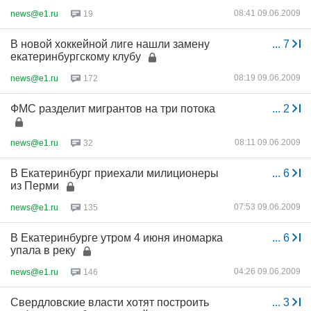
08:41 09.06.2009
news@e1.ru
19
В новой хоккейной лиге нашли замену
...
7
екатеринбургскому клубу
08:19 09.06.2009
news@e1.ru
172
ФМС разделит мигрантов на три потока
...
2
08:11 09.06.2009
news@e1.ru
32
В Екатеринбург приехали милиционеры
...
6
из Перми
07:53 09.06.2009
news@e1.ru
135
В Екатеринбурге утром 4 июня иномарка
...
6
упала в реку
04:26 09.06.2009
news@e1.ru
146
Свердловские власти хотят построить
...
3