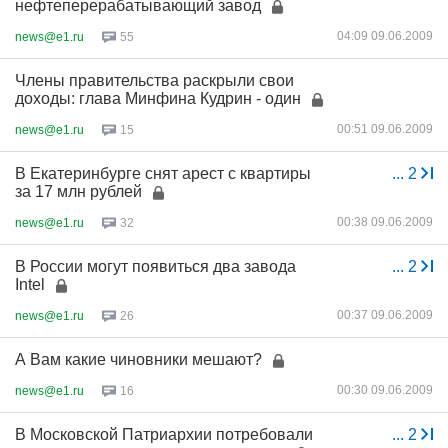
нефтеперерабатывающий завод
04:09 09.06.2009
news@e1.ru
55
Члены правительства раскрыли свои
доходы: глава Минфина Кудрин - один
00:51 09.06.2009
news@e1.ru
15
В Екатеринбурге снят арест с квартиры
...
2
за 17 млн рублей
00:38 09.06.2009
news@e1.ru
32
В России могут появиться два завода
...
2
Intel
00:37 09.06.2009
news@e1.ru
26
А Вам какие чиновники мешают?
00:30 09.06.2009
news@e1.ru
16
В Московской Патриархии потребовали
...
2