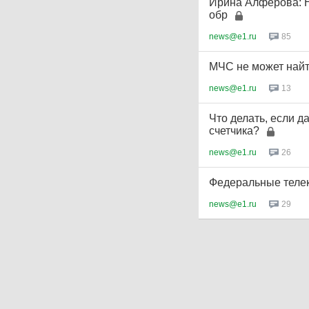
Ирина Алферова: Н
обр
news@e1.ru
85
МЧС не может найти
news@e1.ru
13
Что делать, если д
счетчика?
news@e1.ru
26
Федеральные телек
news@e1.ru
29