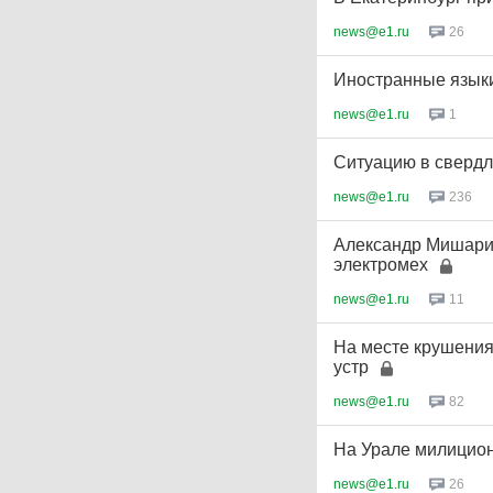
news@e1.ru
26
Иностранные языки 
news@e1.ru
1
Ситуацию в свердл
news@e1.ru
236
Александр Мишари
электромех
news@e1.ru
11
На месте крушения
устр
news@e1.ru
82
На Урале милицио
news@e1.ru
26