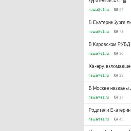
курительных с
news@e1.ru
57
В Екатеринбурге л
news@e1.ru
73
В Кировском РУВД 
news@e1.ru
80
Хакеру, взломавше
news@e1.ru
28
В Москве названы 
news@e1.ru
17
Родители Екатерин
news@e1.ru
45