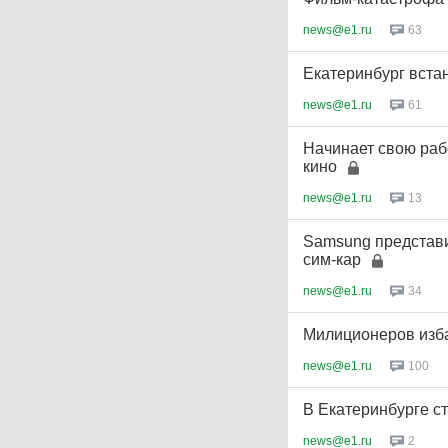
news@e1.ru
63
Екатеринбург встан
news@e1.ru
61
Начинает свою раб
кино
news@e1.ru
13
Samsung представ
сим-кар
news@e1.ru
34
Милиционеров изба
news@e1.ru
100
В Екатеринбурге с
news@e1.ru
2