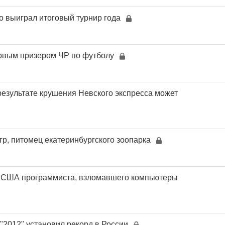
 выиграл итоговый турнир года
зовым призером ЧР по футболу
результате крушения Невского экспресса может
гр, питомец екатеринбургского зоопарка
 США программиста, взломавшего компьютеры
"2012" установил рекорд в России