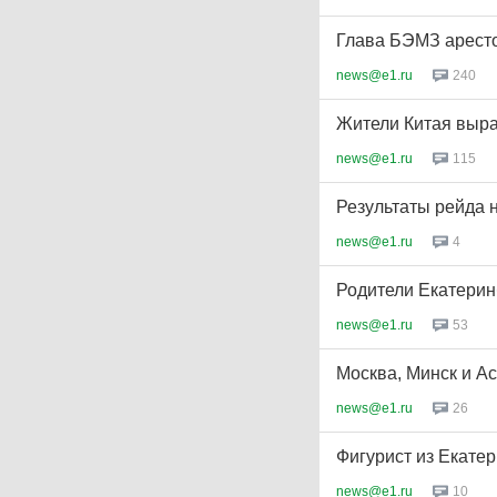
Глава БЭМЗ арест
news@e1.ru
240
Жители Китая выр
news@e1.ru
115
Результаты рейда 
news@e1.ru
4
Родители Екатерин
news@e1.ru
53
Москва, Минск и А
news@e1.ru
26
Фигурист из Екатер
news@e1.ru
10