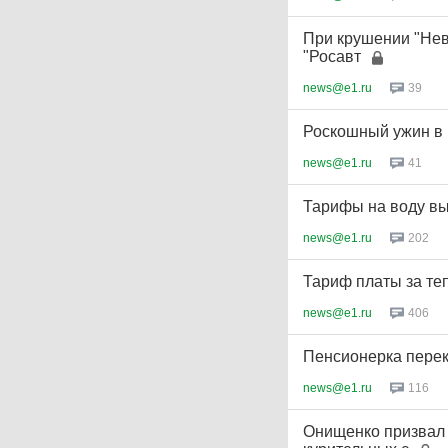
При крушении "Нев
"Росавт
news@e1.ru
39
Роскошный ужин в 
news@e1.ru
41
Тарифы на воду вы
news@e1.ru
202
Тариф платы за те
news@e1.ru
406
Пенсионерка перек
news@e1.ru
116
Онищенко призвал 