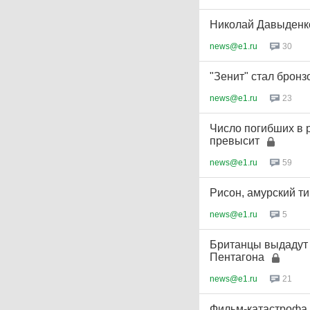
Николай Давыденко
news@e1.ru
30
"Зенит" стал брон
news@e1.ru
23
Число погибших в 
превысит
news@e1.ru
59
Рисон, амурский ти
news@e1.ru
5
Британцы выдадут
Пентагона
news@e1.ru
21
Фильм-катастрофа 