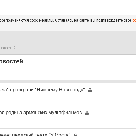
се применяются cookie-файлы. Оставаясь на сайте, вы подтверждаете свое
с
новостей
овостей
ала" проиграли "Нижнему Новгороду"
вая родина армянских мультфильмов
едет пермский театр "У Моста"