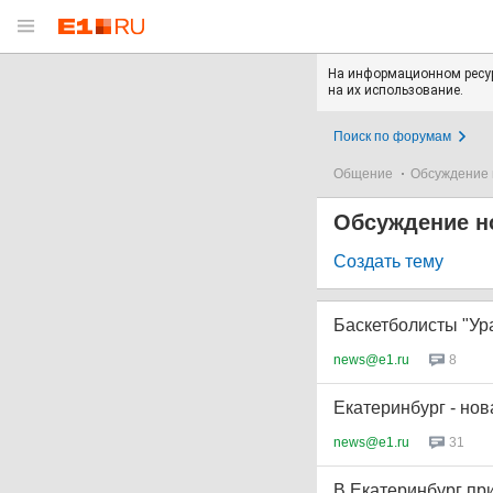
На информационном ресур
на их использование.
Поиск по форумам
Общение
Обсуждение 
Обсуждение н
Создать тему
Баскетболисты "Ур
news@e1.ru
8
Екатеринбург - но
news@e1.ru
31
В Екатеринбург при