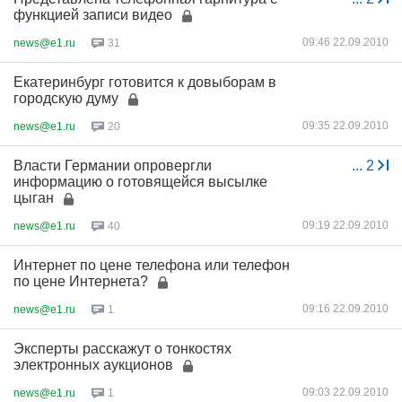
функцией записи видео
09:46 22.09.2010
news@e1.ru
31
Екатеринбург готовится к довыборам в
городскую думу
09:35 22.09.2010
news@e1.ru
20
Власти Германии опровергли
...
2
информацию о готовящейся высылке
цыган
09:19 22.09.2010
news@e1.ru
40
Интернет по цене телефона или телефон
по цене Интернета?
09:16 22.09.2010
news@e1.ru
1
Эксперты расскажут о тонкостях
электронных аукционов
09:03 22.09.2010
news@e1.ru
1