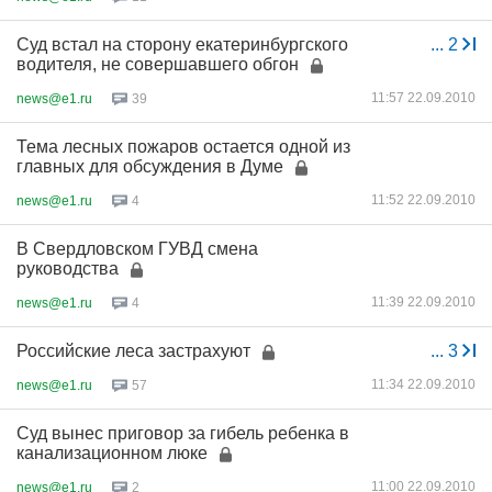
Суд встал на сторону екатеринбургского
...
2
водителя, не совершавшего обгон
11:57 22.09.2010
news@e1.ru
39
Тема лесных пожаров остается одной из
главных для обсуждения в Думе
11:52 22.09.2010
news@e1.ru
4
В Свердловском ГУВД смена
руководства
11:39 22.09.2010
news@e1.ru
4
Российские леса застрахуют
...
3
11:34 22.09.2010
news@e1.ru
57
Суд вынес приговор за гибель ребенка в
канализационном люке
11:00 22.09.2010
news@e1.ru
2