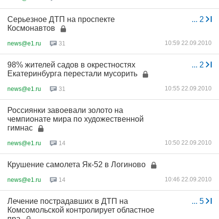
Серьезное ДТП на проспекте
...
2
Космонавтов
10:59 22.09.2010
news@e1.ru
31
98% жителей садов в окрестностях
...
2
Екатеринбурга перестали мусорить
10:55 22.09.2010
news@e1.ru
31
Россиянки завоевали золото на
чемпионате мира по художественной
гимнас
10:50 22.09.2010
news@e1.ru
14
Крушение самолета Як-52 в Логиново
10:46 22.09.2010
news@e1.ru
14
Лечение пострадавших в ДТП на
...
5
Комсомольской контролирует областное
пра