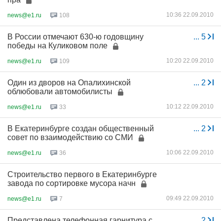
10:36 22.09.2010
news@e1.ru
108
В России отмечают 630-ю годовщину
...
5
победы на Куликовом поле
10:20 22.09.2010
news@e1.ru
109
Один из дворов на Опалихинской
...
2
облюбовали автомобилисты
10:12 22.09.2010
news@e1.ru
33
В Екатеринбурге создан общественный
...
2
совет по взаимодействию со СМИ
10:06 22.09.2010
news@e1.ru
36
Строительство первого в Екатеринбурге
завода по сортировке мусора начн
09:49 22.09.2010
news@e1.ru
7
Представлена телефонная гарнитура с
...
2