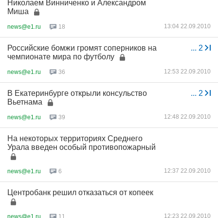
Николаем Винниченко и Александром
Миша
13:04 22.09.2010
news@e1.ru
18
Российские бомжи громят соперников на
...
2
чемпионате мира по футболу
12:53 22.09.2010
news@e1.ru
36
В Екатеринбурге открыли консульство
...
2
Вьетнама
12:48 22.09.2010
news@e1.ru
39
На некоторых территориях Среднего
Урала введен особый противопожарный
12:37 22.09.2010
news@e1.ru
6
Центробанк решил отказаться от копеек
12:23 22.09.2010
news@e1.ru
11