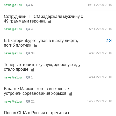
16:11 22.09.2010
news@e1.ru
6
Сотрудники ППСМ задержали мужчину с
49 граммами героина
15:51 22.09.2010
news@e1.ru
4
В Екатеринбурге, упав в шахту лифта,
...
2
погиб плотник
14:48 22.09.2010
news@e1.ru
34
Теперь готовить вкусную, здоровую еду
стало проще
14:44 22.09.2010
news@e1.ru
1
В парке Маяковского в выходные
устроили соревнования хорьков
14:22 22.09.2010
news@e1.ru
21
Посол США в России встретится с