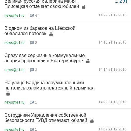
Великая русская балерина Майя
...
2
Плисецкая отмечает свою юбилей
14:29 21.12.2010
news@e1.ru
47
В одном из бараков на Шефской
обвалился потолок
14:16 21.12.2010
news@e1.ru
2
Сразу две серьезные коммунальные
аварии произошли в Екатеринбурге
14:14 21.12.2010
news@e1.ru
3
На улице Бардина злоумышленники
пытались взломать платежный терминал
14:02 21.12.2010
news@e1.ru
1
Сотрудники Управления собственной
безопасности ГУВД отмечают юбилей
14:02 21.12.2010
news@e1.ru
1