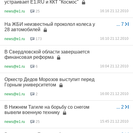
устраивает E1.RU и ККТ "Космос"
16:16 21.12.2010
news@e1.ru
25
На ЖБИ неизвестный проколол колеса у
...
7
28 автомобилей
16:10 21.12.2010
news@e1.ru
173
В Свердловской области завершается
финансовая реформа
16:04 21.12.2010
news@e1.ru
6
Оркестр Дедов Морозов выступит перед
Горным университетом
16:00 21.12.2010
news@e1.ru
2
В Нижнем Тагиле на борьбу со снегом
...
2
вывели военную технику
15:45 21.12.2010
news@e1.ru
25