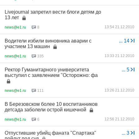
Livejournal запретил вести блоги детям до
13 лет
13:54 21.12.2010
news@e1.ru
8
Водители избили виновника аварии с
...
14
участием 13 машин
13:33 21.12.2010
news@e1.ru
335
Ректор Гуманитарного университета
...
5
выступил с заявлением "Осторожно: фа
13:26 21.12.2010
news@e1.ru
111
В Березовском более 10 воспитанников
детсада заболели острой кишечной
12:56 21.12.2010
news@e1.ru
6
Отпустившие убийц фаната "Спартака"
...
3
пойдут под суд