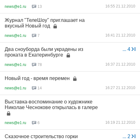
16:55 21.12.2010
news@e1.ru
13
Журнал "ТелеШоу" приглашает на
вкусный Новый год
16:41 21.12.2010
news@e1.ru
7
Два сноуборда были украдены из
...
4
проката в Екатеринбурге
16:37 21.12.2010
news@e1.ru
78
Новый год - время перемен
16:27 21.12.2010
news@e1.ru
14
Выставка-воспоминание о художнике
Николае Чеснокове открылась в галере
16:19 21.12.2010
news@e1.ru
6
Сказочное строительство горки
...
2