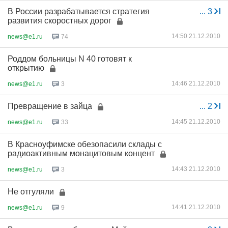
В России разрабатывается стратегия
...
3
развития скоростных дорог
14:50 21.12.2010
news@e1.ru
74
Роддом больницы N 40 готовят к
открытию
14:46 21.12.2010
news@e1.ru
3
Превращение в зайца
...
2
14:45 21.12.2010
news@e1.ru
33
В Красноуфимске обезопасили склады с
радиоактивным монацитовым концент
14:43 21.12.2010
news@e1.ru
3
Не отгуляли
14:41 21.12.2010
news@e1.ru
9