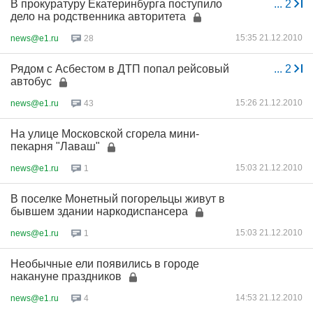
В прокуратуру Екатеринбурга поступило
...
2
дело на родственника авторитета
15:35 21.12.2010
news@e1.ru
28
Рядом с Асбестом в ДТП попал рейсовый
...
2
автобус
15:26 21.12.2010
news@e1.ru
43
На улице Московской сгорела мини-
пекарня "Лаваш"
15:03 21.12.2010
news@e1.ru
1
В поселке Монетный погорельцы живут в
бывшем здании наркодиспансера
15:03 21.12.2010
news@e1.ru
1
Необычные ели появились в городе
накануне праздников
14:53 21.12.2010
news@e1.ru
4