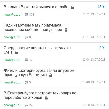
Владыка Викентий вышел в онлайн
...
13
11:21 13.07.2011
news@e1.ru
303
Ради квартиры мать придумала
похищение собственной дочери
11:21 13.07.2011
news@e1.ru
8
Свердловские почтальоны оседлают
...
2
Stels
11:04 13.07.2011
news@e1.ru
47
Жители Екатеринбурга взяли штурмом
французскую Бастилию
10:48 13.07.2011
news@e1.ru
5
В Екатеринбурге построят технопарк по
переработке отходов
10:18 13.07.2011
news@e1.ru
22