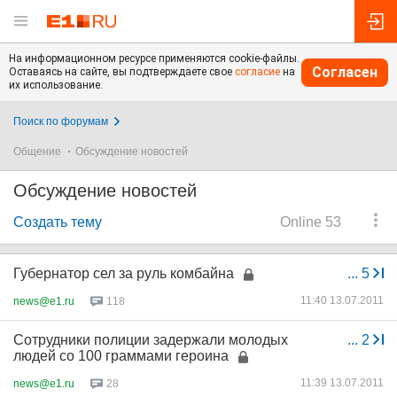
На информационном ресурсе применяются cookie-файлы.
Согласен
Оставаясь на сайте, вы подтверждаете свое
согласие
на
их использование.
Поиск по форумам
Общение
Обсуждение новостей
Обсуждение новостей
Создать тему
Online 53
Губернатор сел за руль комбайна
...
5
11:40 13.07.2011
news@e1.ru
118
Сотрудники полиции задержали молодых
...
2
людей со 100 граммами героина
11:39 13.07.2011
news@e1.ru
28