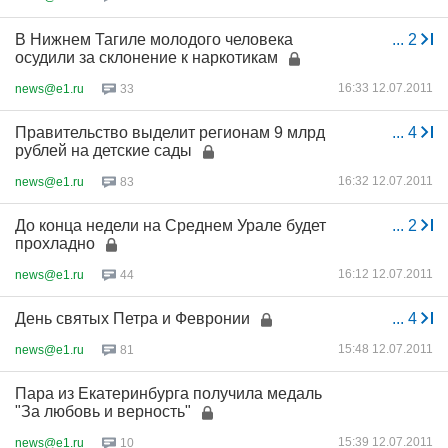
В Нижнем Тагиле молодого человека
...
2
осудили за склонение к наркотикам
16:33 12.07.2011
news@e1.ru
33
Правительство выделит регионам 9 млрд
...
4
рублей на детские сады
16:32 12.07.2011
news@e1.ru
83
До конца недели на Среднем Урале будет
...
2
прохладно
16:12 12.07.2011
news@e1.ru
44
День святых Петра и Февронии
...
4
15:48 12.07.2011
news@e1.ru
81
Пара из Екатеринбурга получила медаль
"За любовь и верность"
15:39 12.07.2011
news@e1.ru
10