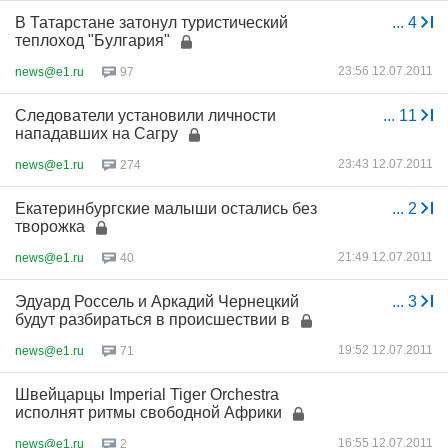
В Татарстане затонул туристический
...
4
теплоход "Булгария"
23:56 12.07.2011
news@e1.ru
97
Следователи установили личности
...
11
нападавших на Сагру
23:43 12.07.2011
news@e1.ru
274
Екатеринбургские малыши остались без
...
2
творожка
21:49 12.07.2011
news@e1.ru
40
Эдуард Россель и Аркадий Чернецкий
...
3
будут разбираться в происшествии в
19:52 12.07.2011
news@e1.ru
71
Швейцарцы Imperial Tiger Orchestra
исполнят ритмы свободной Африки
16:55 12.07.2011
news@e1.ru
2