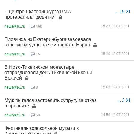
В центре Екатеринбурга BMW
...
19
протаранила "девятку"
15:25 12.07.2011
news@e1.ru
468
Пловчиха из Екатеринбурга завоевала
золотую медаль на чемпионате Европ
15:19 12.07.2011
news@e1.ru
15
В Ново-Тихвинском монастыре
отпраздновали день Тихвинской иконы
Божией
15:08 12.07.2011
news@e1.ru
8
Муж пытался застрелить супругу за отказ
...
3
в пропсике
14:58 12.07.2011
news@e1.ru
53
Фестиваль колокольной музыки в
Каменске-Уральском