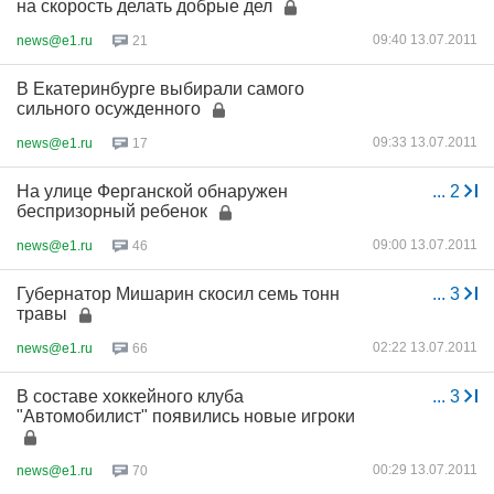
на скорость делать добрые дел
09:40 13.07.2011
news@e1.ru
21
В Екатеринбурге выбирали самого
сильного осужденного
09:33 13.07.2011
news@e1.ru
17
На улице Ферганской обнаружен
...
2
беспризорный ребенок
09:00 13.07.2011
news@e1.ru
46
Губернатор Мишарин скосил семь тонн
...
3
травы
02:22 13.07.2011
news@e1.ru
66
В составе хоккейного клуба
...
3
"Автомобилист" появились новые игроки
00:29 13.07.2011
news@e1.ru
70