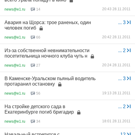
20:43 28.11.2011
news@e1.ru
14
Авария на Щорса: трое раненых, один
...
3
человек погиб
20:42 28.11.2011
news@e1.ru
66
Из-за собственной невнимательности
...
2
посетительница ночного клуба чуть н
20:24 28.11.2011
news@e1.ru
27
В Каменске-Уральском пьяный водитель
...
3
протаранил остановку
19:13 28.11.2011
news@e1.ru
56
На стройке детского сада в
...
2
Екатеринбурге погиб бригадир
18:01 28.11.2011
news@e1.ru
34
Навальный встретится с
...
12