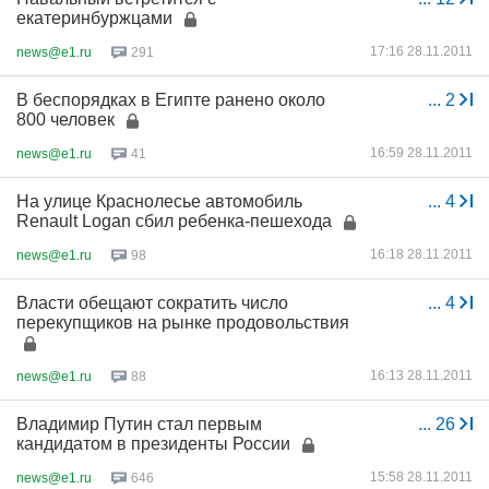
екатеринбуржцами
17:16 28.11.2011
news@e1.ru
291
В беспорядках в Египте ранено около
...
2
800 человек
16:59 28.11.2011
news@e1.ru
41
На улице Краснолесье автомобиль
...
4
Renault Logan сбил ребенка-пешехода
16:18 28.11.2011
news@e1.ru
98
Власти обещают сократить число
...
4
перекупщиков на рынке продовольствия
16:13 28.11.2011
news@e1.ru
88
Владимир Путин стал первым
...
26
кандидатом в президенты России
15:58 28.11.2011
news@e1.ru
646