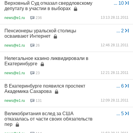
Верховный Суд отказал свердловскому
...
10
депутату в участии в выборах
13:13 28.11.2011
news@e1.ru
236
Пенсионеры уральской столицы
...
2
осваивают Интернет
12:46 28.11.2011
news@e1.ru
26
Нелегальное казино ликвидировали в
Екатеринбурге
12:21 28.11.2011
news@e1.ru
23
В Екатеринбурге появился проспект
...
6
Академика Сахарова
12:09 28.11.2011
news@e1.ru
131
Великобритания вслед за США
...
5
отказалась от части своих обязательств
пер