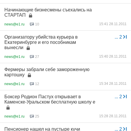
Начинающие бизнесмены съехались на
СТАРТАП
15:41 28.11.2011
news@e1.ru
10
Организатору убийства курьера в
...
2
Екатеринбурге и его пособникам
вынесли
15:40 28.11.2011
news@e1.ru
27
Фермеры забрали себе замороженную
картошку
15:34 28.11.2011
news@e1.ru
12
Боксер Родион Пастух открывает в
...
2
Каменске-Уральском бесплатную школу е
15:28 28.11.2011
news@e1.ru
25
Пенсионер нашел на пустыре кучи
...
2