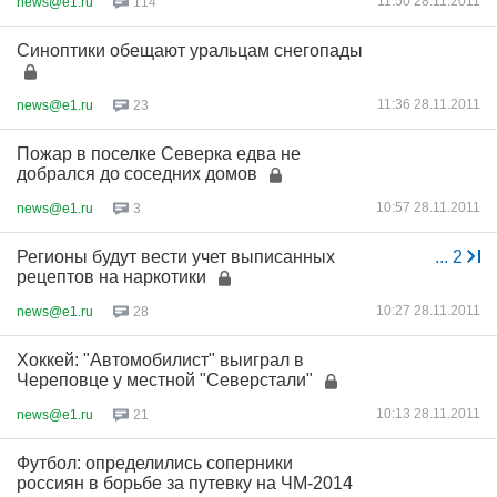
11:50 28.11.2011
news@e1.ru
114
Синоптики обещают уральцам снегопады
11:36 28.11.2011
news@e1.ru
23
Пожар в поселке Северка едва не
добрался до соседних домов
10:57 28.11.2011
news@e1.ru
3
Регионы будут вести учет выписанных
...
2
рецептов на наркотики
10:27 28.11.2011
news@e1.ru
28
Хоккей: "Автомобилист" выиграл в
Череповце у местной "Северстали"
10:13 28.11.2011
news@e1.ru
21
Футбол: определились соперники
россиян в борьбе за путевку на ЧМ-2014