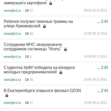
замерзшего картофеля
15:18 28.11.2011
news@e1.ru
37
Ребенок получил тяжелые травмы на
...
2
улице Армавирской
15:06 28.11.2011
news@e1.ru
39
Сотрудники МЧС эвакуировали
сотрудников гостиницы "Исеть"
14:58 28.11.2011
news@e1.ru
3
Студентка УрФУ победила на конкурсе
...
2
молодых предпринимателей
14:46 28.11.2011
news@e1.ru
36
В Екатеринбурге открылся филиал OZON
...
2
13:20 28.11.2011
news@e1.ru
47