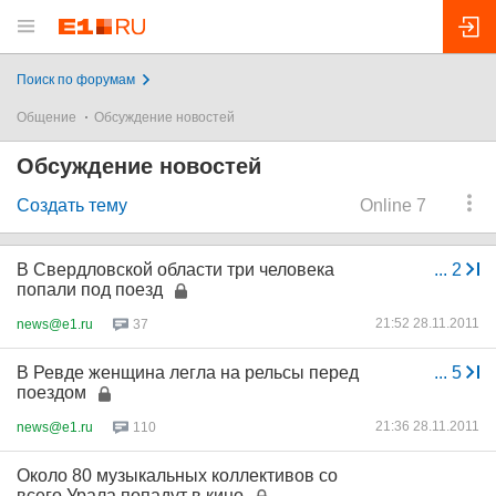
Поиск по форумам
Общение
Обсуждение новостей
Обсуждение новостей
Создать тему
Online 7
В Свердловской области три человека
...
2
попали под поезд
21:52 28.11.2011
news@e1.ru
37
В Ревде женщина легла на рельсы перед
...
5
поездом
21:36 28.11.2011
news@e1.ru
110
Около 80 музыкальных коллективов со
всего Урала попадут в кино