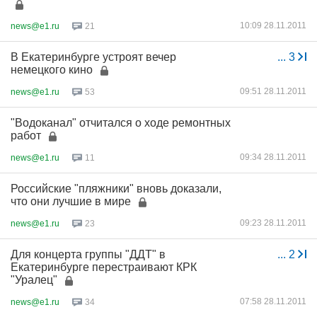
10:09 28.11.2011
news@e1.ru
21
В Екатеринбурге устроят вечер
...
3
немецкого кино
09:51 28.11.2011
news@e1.ru
53
"Водоканал" отчитался о ходе ремонтных
работ
09:34 28.11.2011
news@e1.ru
11
Российские "пляжники" вновь доказали,
что они лучшие в мире
09:23 28.11.2011
news@e1.ru
23
Для концерта группы "ДДТ" в
...
2
Екатеринбурге перестраивают КРК
"Уралец"
07:58 28.11.2011
news@e1.ru
34