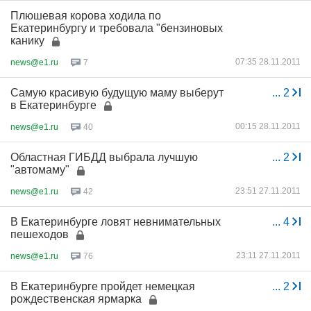
Плюшевая корова ходила по
Екатеринбургу и требовала "бензиновых
канику
07:35 28.11.2011
news@e1.ru
7
Самую красивую будущую маму выберут
...
2
в Екатеринбурге
00:15 28.11.2011
news@e1.ru
40
Областная ГИБДД выбрала лучшую
...
2
"автомаму"
23:51 27.11.2011
news@e1.ru
42
В Екатеринбурге ловят невнимательных
...
4
пешеходов
23:11 27.11.2011
news@e1.ru
76
В Екатеринбурге пройдет немецкая
...
2
рождественская ярмарка